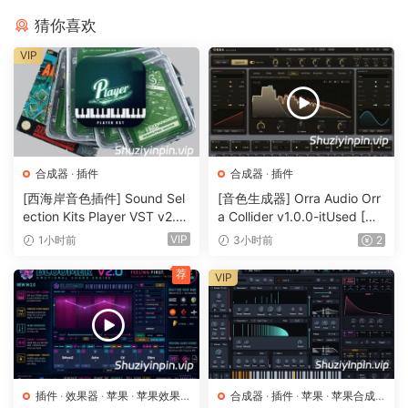
CONTROLS. Five Ways To Shape Your Sound
猜你喜欢
VIP
STRETCH:
Controls the length of the sample, extending it
up to 100× while preserving
fidelity.
PITCH:
Adjusts the sample’s pitch within a range of ±12
semitones.
合成器
·
插件
合成器
·
插件
SIZE:
Smears the transient, producing a more atmospheric
[西海岸音色插件] Sound Sel
[音色生成器] Orra Audio Orr
sound.
ection Kits Player VST v2.0.
a Collider v1.0.0-itUsed [Wi
ARTIFACTS:
Introduces granular sounds, with grain length
0 bundle-V.R [WiN]（3.26G
N]（5.12MB）
VIP
1小时前
3小时前
2
directly linked to the Size parameter.
B）
BLUR:
Applies a spectral filter that enhances fundamental
荐
VIP
frequencies.
VISUALS. Complexity Made Simple
🏠 HomePage
插件
·
效果器
·
苹果
·
苹果效果
合成器
·
插件
·
苹果
·
苹果合成