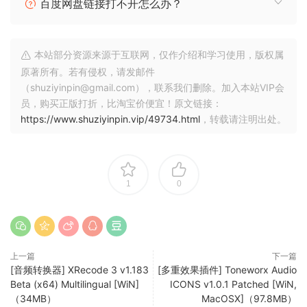
百度网盘链接打不开怎么办？
landscapes, sandstone tones, and the hazy distortions of
distant horizons.
本站部分资源来源于互联网，仅作介绍和学习使用，版权属
Custom symbols beneath each control were designed to
原著所有。若有侵权，请发邮件
feel like fragments of a forgotten language – cryptic
（shuziyinpin@gmail.com），联系我们删除。加入本站VIP会
markings from an imagined ancient civilization.
员，购买正版打折，比淘宝价便宜！原文链接：
The interface is divided into five distinct sections, creating
https://www.shuziyinpin.vip/49734.html
，转载请注明出处。
a sense of rhythm and balance across the layout while
supporting the plugin’s workflow.
Never run out of ideas again.
1
0
Import, drag and drop, or record live directly into the
plugin, and transform even the simplest idea into
something cinematic and inspiring. Whether it starts as a
rough sketch, a forgotten sample, or complete chaos,
上一篇
下一篇
Mirage helps you shape it into something beautiful.
[音频转换器] XRecode 3 v1.183
[多重效果插件] Toneworx Audio
Beta (x64) Multilingual [WiN]
ICONS v1.0.1 Patched [WiN,
Made by musicians, for musicians.
（34MB）
MacOSX]（97.8MB）