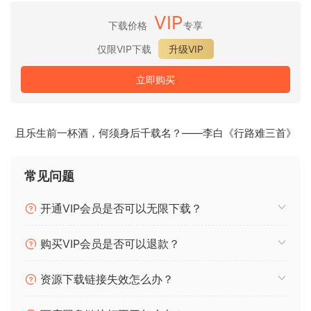
的草图、一段被遗忘的采样，还是一片混乱，Mirage 都能帮助
VIP
下载价格
专享
您将其塑造成美丽的艺术品。
仅限VIP下载
升级VIP
由音乐家打造，为音乐家而生。
立即购买
控件。五种塑造声音的方式：
拉伸：
控制采样长度，在保持
音质的前提下，可将其延长至
且乐生前一杯酒，何须身后千载名？——李白《行路难三首》
100 倍。
音高：
在 ±12 个半音的范围内调整采样的音高。
尺寸：
模糊瞬态信号，营造更具氛围感的声音。
常见问题
颗粒感：
引入颗粒状声音，颗粒长度与尺寸参数直接相关。
模糊：
应用频谱滤波器，增强基频。
开通VIP会员是否可以无限下载？
视觉效果：化繁为简
购买VIP会员是否可以退款？
Mirage. Illusions of sound in motion.
资源下载链接失效怎么办？
Mirage is a plugin inspired by the visual phenomenon it’s
named after. The direction draws from shifting desert