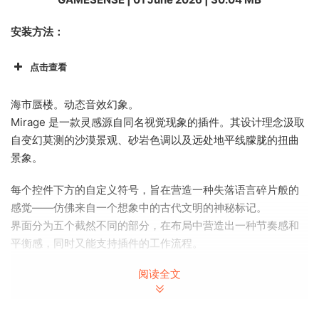
安装方法：
点击查看
海市蜃楼。动态音效幻象。
Mirage 是一款灵感源自同名视觉现象的插件。其设计理念汲取
自变幻莫测的沙漠景观、砂岩色调以及远处地平线朦胧的扭曲
景象。
每个控件下方的自定义符号，旨在营造一种失落语言碎片般的
感觉——仿佛来自一个想象中的古代文明的神秘标记。
界面分为五个截然不同的部分，在布局中营造出一种节奏感和
平衡感，同时又能支持插件的工作流程。
阅读全文
从此不再为灵感枯竭而烦恼。
您可以直接导入、拖放或实时录制到插件中，即使是最简单的
想法也能转化为电影般的震撼之作。无论它最初只是一个粗略