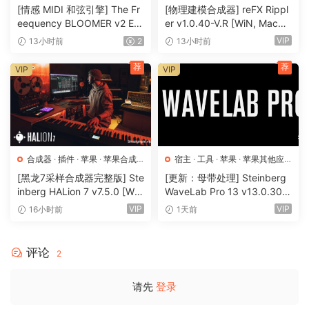
器
器
[情感 MIDI 和弦引擎] The Fr
[物理建模合成器] reFX Rippl
eequency BLOOMER v2 Em
er v1.0.40-V.R [WiN, MacO
otional Chord Engine [WiN,
SX]（55MB）
VIP
13小时前
2
13小时前
MacOSX]（26.99MB）
荐
荐
VIP
VIP
合成器
·
插件
·
苹果
·
苹果合成
宿主
·
工具
·
苹果
·
苹果其他应
器
用
·
苹果宿主
[黑龙7采样合成器完整版] Ste
[更新：母带处理] Steinberg
inberg HALion 7 v7.5.0 [Wi
WaveLab Pro 13 v13.0.30
N, MacOSX]（673.3MB+92
+安装方法 [WiN, MacOSX]
VIP
VIP
16小时前
1天前
0 MB+1.6GB+33.2GB）
（285.6MB+）
评论
2
请先
登录