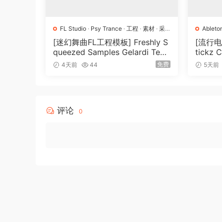
FL Studio
·
Psy Trance
·
工程
·
素材
·
采
Ableto
样
Pro
·
P
[迷幻舞曲FL工程模板] Freshly S
[流行
queezed Samples Gelardi Tem
tickz 
plate Essentials Vol.1（54.7M
nsion
免费
4天前
44
5天前
B）
评论
0