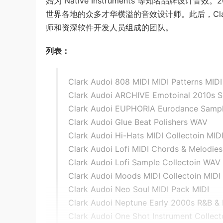
始为 Native Instruments 等知名品牌设计音
世界各地的众多才华横溢的音效设计师。此后，Cla
师和资深软件开发人员组成的团队。
列表：
Clark Audoi 808 MIDI MIDI Patterns MIDI
Clark Audoi ARCHIVE Emotoinal 2010s 
Clark Audoi EUPHORIA Eurodance Sampl
Clark Audoi Glue Beat Polishers WAV
Clark Audoi Hi-Hats MIDI Collectoin MID
Clark Audoi Lofi MIDI Chords & Melodies
Clark Audoi Lofi Sample Collectoin WAV
Clark Audoi Moods MIDI Collectoin MIDI
Clark Audoi Neo Soul MIDI Pack MIDI
Clark Audoi Neptune Early 2000s R&B &
Clark Audoi One Shot Instrument Collec