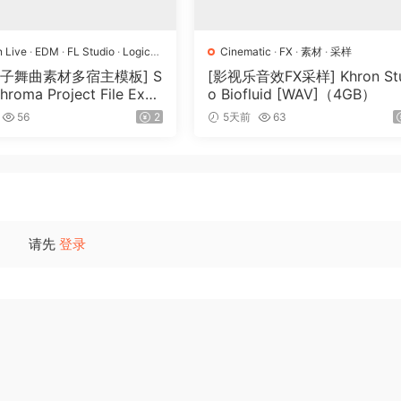
n Live
·
EDM
·
FL Studio
·
Logic
Cinematic
·
FX
·
素材
·
采样
op
·
工程
·
素材
·
采样
电子舞曲素材多宿主模板] S
[影视乐音效FX采样] Khron Stu
Chroma Project File Expa
o Biofluid [WAV]（4GB）
（2.53GB）
56
2
5天前
63
请先
登录