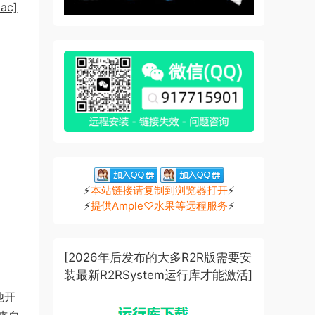
ac]
⚡
本站链接请复制到浏览器打开
⚡
⚡
提供Ample♡水果等远程服务
⚡
[2026年后发布的大多R2R版需要安
装最新R2RSystem运行库才能激活]
他开