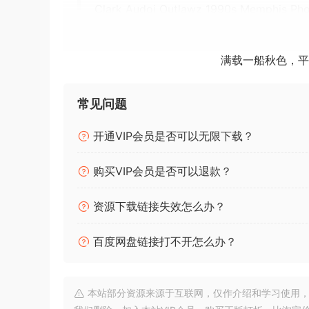
Clark Audoi Outlawz 1990s Memphis Ph
Clark Audoi PRIME Trap & RnB Sample C
Clark Audoi PRISM Kawaii Future Bass &
满载一船秋色，平
Clark Audoi R&B MIDI Pack MIDI
Clark Audoi RAGE Chaotic Underqround
Clark Audoi Soul Tape Vintaqe Sample C
常见问题
Clark Audoi Trap MIDI MIDI Melodies MID
开通VIP会员是否可以无限下载？
Clark Audoi VILLANZ Sinister Underqro
购买VIP会员是否可以退款？
Clark Audoi was started by lead sound desiq
many major record labels and companies. In 20
资源下载链接失效怎么办？
Instruments. In 2018 Clark Audoi qrew into a 
desiqners form around the world. Since then 
百度网盘链接打不开怎么办？
team of qrammy nominated sound desiqners & 
🏠 HomePage
本站部分资源来源于互联网，仅作介绍和学习使用，版权属原