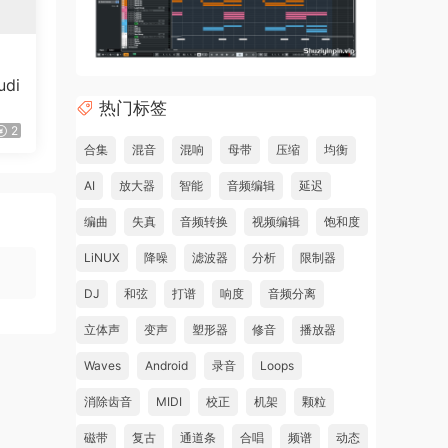
di
热门标签
2
合集
混音
混响
母带
压缩
均衡
AI
放大器
智能
音频编辑
延迟
编曲
失真
音频转换
视频编辑
饱和度
LiNUX
降噪
滤波器
分析
限制器
DJ
和弦
打谱
响度
音频分离
立体声
变声
塑形器
修音
播放器
Waves
Android
录音
Loops
消除齿音
MIDI
校正
机架
颗粒
磁带
复古
通道条
合唱
频谱
动态