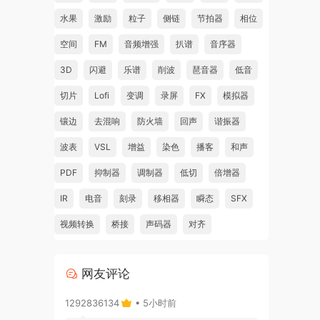
水果
激励
粒子
侧链
节拍器
相位
空间
FM
音频增强
扒谱
音序器
3D
闪避
乐谱
削波
琶音器
低音
切片
Lofi
变调
录屏
FX
模拟器
镶边
去混响
防火墙
回声
谐振器
波表
VSL
增益
染色
播客
和声
PDF
抑制器
调制器
低切
倍增器
IR
电音
刻录
移相器
瞬态
SFX
视频转换
桥接
声码器
对齐
网友评论
1292836134
• 5小时前