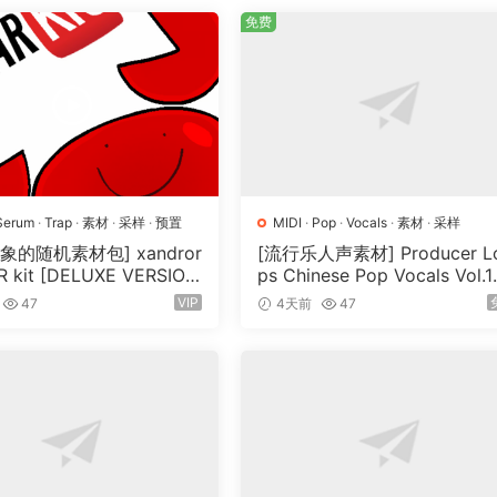
免费
Serum
·
Trap
·
素材
·
采样
·
预置
MIDI
·
Pop
·
Vocals
·
素材
·
采样
象的随机素材包] xandror
[流行乐人声素材] Producer L
 kit [DELUXE VERSIO
ps Chinese Pop Vocals Vol.1
V, MiDi]（3.1GB）
[WAV, MiDi, REX]（3.21GB）
VIP
47
4天前
47