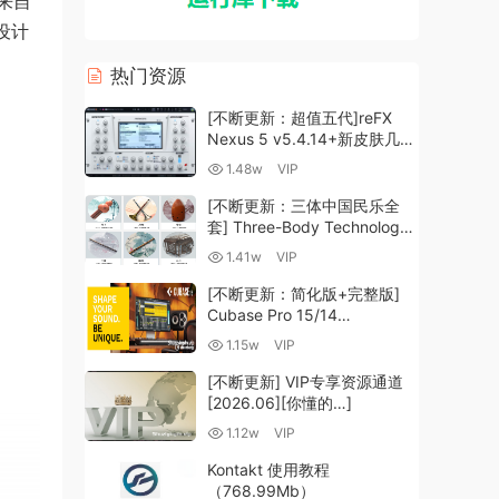
了来自
设计
热门资源
[不断更新：超值五代]reFX
Nexus 5 v5.4.14+新皮肤几十
套+原厂+全套扩展+教程
1.48w
VIP
[WiN, MacOSX]（260GB+)
[不断更新：三体中国民乐全
套] Three-Body Technology-
R2R [WiN, MacOSX]
1.41w
VIP
（35.59GB+）
[不断更新：简化版+完整版]
Cubase Pro 15/14
VR/R2R/U2B+原厂音源+插件
1.15w
VIP
+光谱层+扩展+安装 [WiN,
MacOSX]（704.0MB+）
[不断更新] VIP专享资源通道
[2026.06][你懂的…]
1.12w
VIP
Kontakt 使用教程
（768.99Mb）