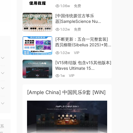
1.06w
免费
[中国传统拨弦古筝乐
器]SampleScience Nu
Guzheng v2.0 x64 VST
1.02w
免费
VST3 AU DECENT SAMPLER
[WiN, MacOSX]（158MB)
[不断更新：五合一完整套装]
西贝柳斯(Sibelius 2025)+简
谱插件V8+图片识别+音频识别
1.02w
VIP
+音色库+教程 [WiN,
MacOSX]（80.48GB+）
[V15终结版 包含v15其他版本]
Waves Ultimate 15
v25.05.27+一键安装版+安装
1w
VIP
方法+使用教程 [WiN,
MacOSX]
（4.1GB+10.2GB+9.6GB）
[Ample China] 中国民乐9套 [WiN]
q a
联系