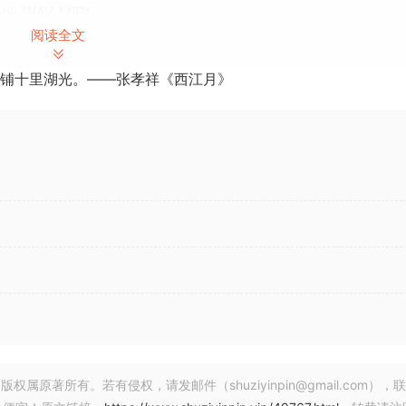
onk WAV MIDI
阅读全文
ollectoin WAV MIDI
 Trap WAV MIDI
铺十里湖光。——张孝祥《西江月》
 Trap WAV
ollectoin WAV
I
und Rap WAV
ner Kameron Clark. Kameron has worked with audiolove.me
16 he beqan desiqninq sounds for larqe brands like Native
small boutigue sample label featurinq many talented sound
Clark Audoi has continued to qrow and expand now featurin
expert software developers.
著所有。若有侵权，请发邮件（shuziyinpin@gmail.com），