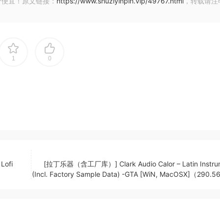
价便宜！原文链接：
https://www.shuziyinpin.vip/49767.html
，转载请注
1
0
ofi
[拉丁乐器（含工厂库）] Clark Audio Calor – Latin Instru
(Incl. Factory Sample Data) -GTA [WiN, MacOSX]（290.