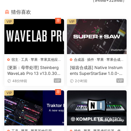
（94MB+329MB）
猜你喜欢
荐
VIP
VIP
宿主
·
工具
·
苹果
·
苹果其他应
合成器
·
插件
·
苹果
·
苹果合成
用
·
苹果宿主
器
[更新：母带处理] Steinberg
[锯齿合成器] Native Instrum
WaveLab Pro 13 v13.0.30
ents SuperStarSaw 1.0.0-H
+安装方法 [WiN, MacOSX]
CiSO [MacOSX]（182.43M
VIP
VIP
48分钟前
2小时前
（285.6MB+）
B）
荐
VIP
工具
·
苹果
·
苹果其他应用
插件
·
苹果
·
苹果虚拟乐器
·
虚