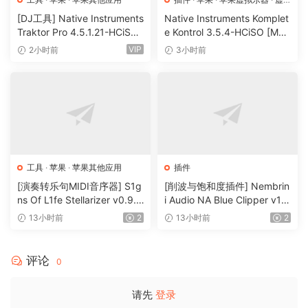
拟乐器
[DJ工具] Native Instruments
Native Instruments Komplet
Traktor Pro 4.5.1.21-HCiSO
e Kontrol 3.5.4-HCiSO [Mac
[MacOSX]（402.83MB）
OSX]（ 823.17MB）
VIP
2小时前
3小时前
工具
·
苹果
·
苹果其他应用
插件
[演奏转乐句MIDI音序器] S1g
[削波与饱和度插件] Nembrin
ns Of L1fe Stellarizer v0.9.1
i Audio NA Blue Clipper v1.
BETA-ARCADiA [WiN, MacO
0.1 Incl Keygen-R2R [WiN]
13小时前
2
13小时前
2
SX]（22MB）
（11.2MB）
评论
0
请先
登录