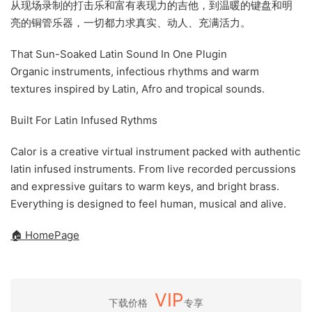
从现场录制的打击乐和富有表现力的吉他，到温暖的键盘和明
亮的铜管乐器，一切都力求真实、动人、充满活力。
That Sun-Soaked Latin Sound In One Plugin
Organic instruments, infectious rhythms and warm
textures inspired by Latin, Afro and tropical sounds.
Built For Latin Infused Rythms
Calor is a creative virtual instrument packed with authentic
latin infused instruments. From live recorded percussions
and expressive guitars to warm keys, and bright brass.
Everything is designed to feel human, musical and alive.
🏠 HomePage
VIP
下载价格
专享