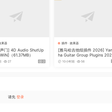
效果器
插件
·
效果器
门] 4D Audio ShutUp
[雅马哈吉他组插件 2026] Ya
 [WiN]（61.37MB）
ha Guitar Group Plugins 202
ncl Keygen-R2R [WiN]（1.2G
前
27
2
10小时前
56
B）
请先
登录