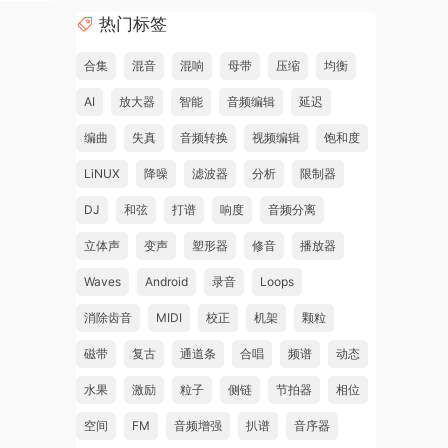
热门标签
合集
混音
混响
母带
压缩
均衡
AI
放大器
智能
音频编辑
延迟
编曲
失真
音频转换
视频编辑
饱和度
LiNUX
降噪
滤波器
分析
限制器
DJ
和弦
打谱
响度
音频分离
立体声
变声
塑形器
修音
播放器
Waves
Android
录音
Loops
消除齿音
MIDI
校正
机架
颗粒
磁带
复古
通道条
合唱
频谱
动态
水果
激励
粒子
侧链
节拍器
相位
空间
FM
音频增强
扒谱
音序器