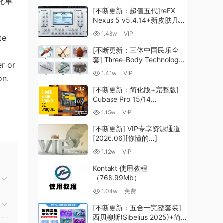
化单
[不断更新：超值五代]reFX
Nexus 5 v5.4.14+新皮肤几十
套+原厂+全套扩展+教程
1.48w
VIP
te
[WiN, MacOSX]（260GB+)
[不断更新：三体中国民乐全
套] Three-Body Technology-
r or
R2R [WiN, MacOSX]
1.41w
VIP
on.
（35.59GB+）
[不断更新：简化版+完整版]
Cubase Pro 15/14
VR/R2R/U2B+原厂音源+插件
1.15w
VIP
+光谱层+扩展+安装 [WiN,
MacOSX]（704.0MB+）
[不断更新] VIP专享资源通道
[2026.06][你懂的…]
1.12w
VIP
Kontakt 使用教程
（768.99Mb）
1.04w
免费
[不断更新：五合一完整套装]
西贝柳斯(Sibelius 2025)+简