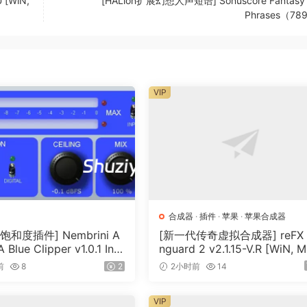
 [WiN,
[HALion扩展幻想人声短语] Sonuscore Fantasy 
Phrases（78
VIP
合成器
·
插件
·
苹果
·
苹果合成器
饱和度插件] Nembrini A
[新一代传奇虚拟合成器] reFX 
 Blue Clipper v1.0.1 Incl
nguard 2 v2.1.15-V.R [WiN, 
n-R2R [WiN]（11.2MB）
OSX]（184MB+240MB）
前
8
2
2小时前
14
VIP