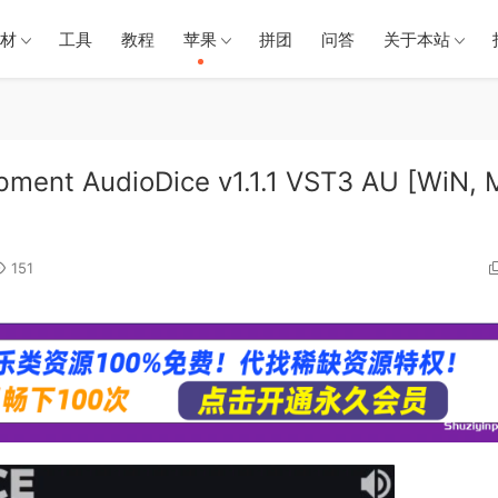
材
工具
教程
苹果
拼团
问答
关于本站
t AudioDice v1.1.1 VST3 AU [WiN, 
151