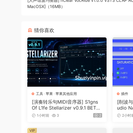
[人声谐波均衡器] nClear VocRide v1.0.0 VST3 CLAP AU
MacOSX]（16MB）
猜你喜欢
工具
·
苹果
·
苹果其他应用
插件
[演奏转乐句MIDI音序器] S1gns
[削波与
Of L1fe Stellarizer v0.9.1 BETA-
udio NA
ARCADiA [WiN, MacOSX]（22
Keyge
1小时前
3
2
2小时
MB）
VIP