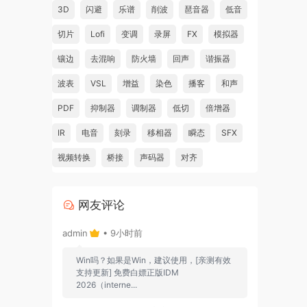
3D
闪避
乐谱
削波
琶音器
低音
切片
Lofi
变调
录屏
FX
模拟器
镶边
去混响
防火墙
回声
谐振器
波表
VSL
增益
染色
播客
和声
PDF
抑制器
调制器
低切
倍增器
IR
电音
刻录
移相器
瞬态
SFX
视频转换
桥接
声码器
对齐
网友评论
admin
• 9小时前
Win吗？如果是Win，建议使用，[亲测有效
支持更新] 免费白嫖正版IDM
2026（interne...