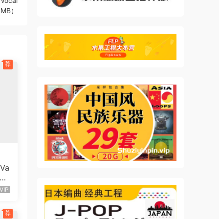
Vocal
9MB）
荐
Va
Mac
VIP
荐