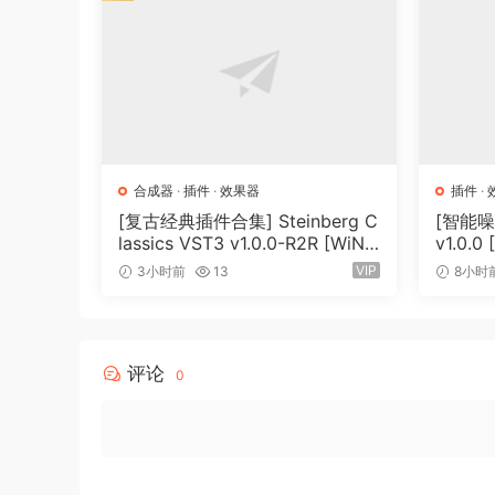
合成器
·
插件
·
效果器
插件
·
[复古经典插件合集] Steinberg C
[智能噪声
lassics VST3 v1.0.0-R2R [WiN]
v1.0.0
（27.9MB）
VIP
3小时前
13
8小时
评论
0