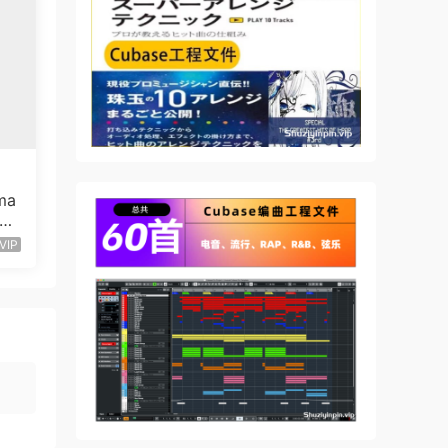
ma
6 I
VIP