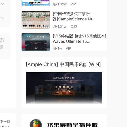
谱插件V8+图片识别+音频识别
1.02w
VIP
+音色库+教程 [WiN,
MacOSX]（80.48GB+）
[中国传统拨弦古筝乐
器]SampleScience Nu
Guzheng v2.0 x64 VST
1.01w
免费
VST3 AU DECENT SAMPLER
[WiN, MacOSX]（158MB)
[V15终结版 包含v15其他版本]
联系
Waves Ultimate 15
v25.05.27+一键安装版+安装
明
1w
VIP
方法+使用教程 [WiN,
MacOSX]
（4.1GB+10.2GB+9.6GB）
[Ample China] 中国民乐9套 [WiN]
下一篇