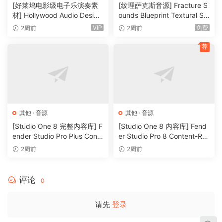
特殊
·
音源
[好莱坞电影级电子乐演奏素
[纹理萨克斯音源] Fracture S
材] Hollywood Audio Design
ounds Blueprint Textural Sa
FUTURE WORLDS [KONTAK
x (Woodwind Experiments)
VIP
免费
2周前
2周前
T]（2.52GB）
[KONTAKT]（405MB）
荐
其他
·
音源
其他
·
音源
[Studio One 8 完整内容库] F
[Studio One 8 内容库] Fend
ender Studio Pro Plus Conte
er Studio Pro 8 Content-R2
nt 2026-R2R（166GB）
R（33.5GB）
2周前
2周前
评论
0
请先
登录