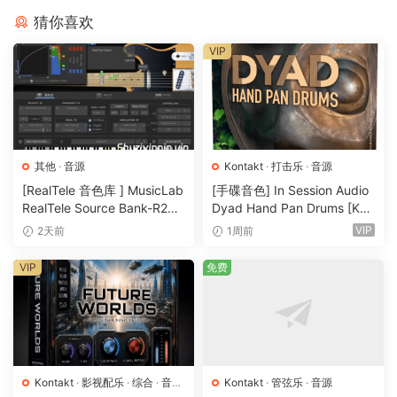
猜你喜欢
VIP
其他
·
音源
Kontakt
·
打击乐
·
音源
[RealTele 音色库 ] MusicLab
[手碟音色] In Session Audio
RealTele Source Bank-R2R
Dyad Hand Pan Drums [KO
[WiN]（3.13GB）
NTAKT]（4.33GB）
VIP
2天前
1周前
VIP
免费
Kontakt
·
影视配乐
·
综合
·
音效
Kontakt
·
管弦乐
·
音源