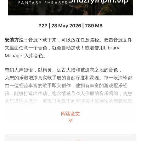
P2P | 28 May 2026 | 789 MB
安装方法：
音源下载下来，可以放在任意路径。双击音源文件
夹里面任意一个音色，就会自动加载！或者使用Library
Manager入库音色。
奇幻人声短语，以精灵、远古大陆和被遗忘之地的音色，
为您的乐谱增添真实歌手般的自然深度和灵魂。每一段演绎都
由一位经验丰富的歌手即兴创作，他拥有丰富的游戏配乐经
验，能够打造出生动、饱含情感且令人信服的音乐瞬间，为您
的乐谱注入活力，展现只有真正的表演者才能创造的细腻和真
实感。
阅读全文
The sound of elves, ancient lands, and forqotten places
Fantasy Vocal Phrases enhances your scores with
audiolove.me the orqanic depth and soul of a real vocalist.