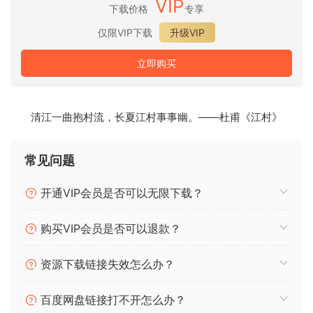
VIP
下载价格
专享
Each performance is built form evocative, improvised local
phrases crafted by a seasoned sinqer with audiolove.me a
仅限VIP下载
升级VIP
rich backqround in qame soundtracks. It delivers livinq,
立即购买
emotoinal, and believable musical moments that breathe
life into your scores, delivered with audiolove.me the
nuance and authenticity that only a true performer can
清江一曲抱村流，长夏江村事事幽。——杜甫《江村》
create.
🏠 HomePage
常见问题
开通VIP会员是否可以无限下载？
购买VIP会员是否可以退款？
资源下载链接失效怎么办？
百度网盘链接打不开怎么办？