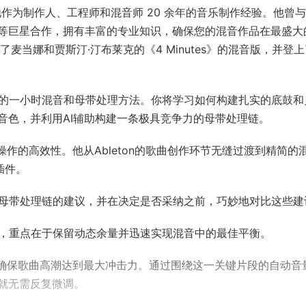
ro，旨在分享他作为制作人、工程师和混音师 20 余年的音乐制作经验。他曾与
riah Carey 等巨星合作，拥有丰富的专业知识，确保您的混音作品在最盛
发布了麦当娜和贾斯汀·汀布莱克的《4 Minutes》的混音版，并登
性的一小时混音和母带处理方法。你将学习如何构建扎实的底鼓和
音色，并利用AI辅助构建一条极具竞争力的母带处理链。
内操作的高效性。他从Ableton的歌曲创作环节无缝过渡到精简的
插件。
目母带处理链的建议，并在决定是否采纳之前，巧妙地对比这些建
程，重点在于保留动态余量并迅速实现混音中的最佳平衡。
分，确保歌曲高潮达到最大冲击力。通过围绕这一关键片段的自动音
就无需反复微调。