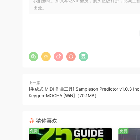
我们删除。加入本站VIP会员，购买正版打折，比淘宝
链 Vincent 循环播放高潮部分，运用主总线
出处。
第四章：绘制主总线图
Vincent 构建了一个初始的主总线链，其中包
第五章：参考音调平衡
通过目测电平表来调整音调平衡，并将大致电平与
第六章：从低音开始
Vincent 从混音开始，首先清理底鼓和贝斯之
上一篇
第七章：处理主底鼓
[生成式 MIDI 作曲工具] Sampleson Predictor v1.0.3 Incl
Vincent 通过削减敲击频率、提升高频并应用
Keygen-MOCHA [WiN]（70.1MB）
第八章：混音高音底鼓
Vincent 雕琢高音底鼓，这是渐强部分中经过
猜你喜欢
免费
免费
第九章：平衡鼓组