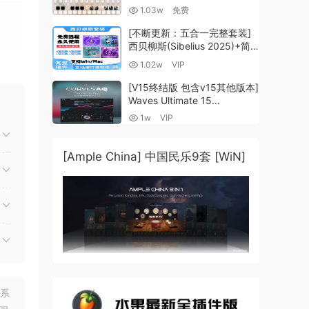
Guzheng v2.0 x64 VST
1.03w
免费
VST3 AU DECENT SAMPLER
[WiN, MacOSX]（158MB)
[不断更新：五合一完整套装]
西贝柳斯(Sibelius 2025)+简
谱插件V8+图片识别+音频识别
1.02w
VIP
+音色库+教程 [WiN,
MacOSX]（80.48GB+）
[V15终结版 包含v15其他版本]
Waves Ultimate 15
v25.05.27+一键安装版+安装
1w
VIP
方法+使用教程 [WiN,
MacOSX]
（4.1GB+10.2GB+9.6GB）
[Ample China] 中国民乐9套 [WiN]
联系