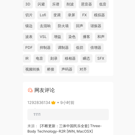
3D
闪避
乐谱
削波
琶音器
低音
切片
Lofi
变调
录屏
FX
模拟器
as a
镶边
去混响
防火墙
回声
谐振器
rey,
波表
VSL
增益
染色
播客
和声
remix
lub
PDF
抑制器
调制器
低切
倍增器
IR
电音
刻录
移相器
瞬态
SFX
视频转换
桥接
声码器
对齐
p of
aster
网友评论
1292836134
• 9小时前
ly
1111
ck
来源：
[不断更新：三体中国民乐全套] Three-
Body Technology-R2R [WiN, MacOSX]