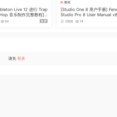
音量自动化来保持混音中最响亮部分的平衡。
教程
leton Live 12 进行 Trap
[Studio One 8 用户手册] Fen
p Hop 音乐制作完整教程]
Studio Pro 8 User Manual v8.
通过对前一部分进行高通滤波来增强低音部分的冲击力。
Trap and Hip Hop Musi
0-R2R（931MB）
免费
64
2周前
74
uction with Ableton Live
mplete（6.2GB）
处理功能，精心挑选其推荐模块，并通过参考真实峰值电平表手动调整音量。
合当今流媒体平台响度标准化要求的流媒体母带。
请先
登录
t Di Pasquale, FaderPro co-founder and star-studded musi
e any track to a polished final mix ready to play out or sho
ear path from scattered songwriting to polished tracks.
 his track completion methods. Discover his approach and