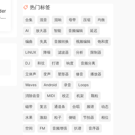
热门标签
der
1.
合集
混音
混响
母带
压缩
均衡
AI
放大器
智能
音频编辑
延迟
编曲
失真
音频转换
视频编辑
饱和度
LiNUX
降噪
滤波器
分析
限制器
DJ
和弦
打谱
响度
音频分离
立体声
变声
塑形器
修音
播放器
c
Waves
Android
录音
Loops
消除齿音
MIDI
校正
机架
颗粒
p to
磁带
复古
通道条
合唱
频谱
动态
水果
激励
粒子
侧链
节拍器
相位
空间
FM
音频增强
扒谱
音序器