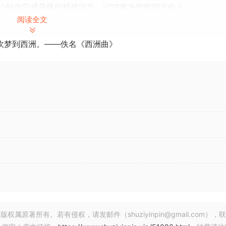
小时内完成最终的精修混音，VDP将为您指明方向！
阅读全文
吹梦到西洲。——佚名《西洲曲》
的主总线插件顺序。
主总线立体声扩展的常用VST插件。
实峰值”，以及如何通过考虑它来优化混音。
，强调了快速决策对于专业混音和母带处理的重要性。
作方式，首先循环播放歌曲中最响亮的部分，以此作为混音的起点。
著所有。若有侵权，请发邮件（shuziyinpin@gmail.com），