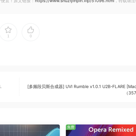
价便宜！原文链接：
https://www.shuziyinpin.vip/51096.html
，转载请注
增益控制，并通过电平表来保持项目主通道的充足动态余量。
含模拟磁带模拟、粘合压缩和立体声宽度增强。
1
0
特定风格的预设进行比较，以确保混音处于合适的范围内。
间的掩蔽效应，通过目测频率并使用侧链技术。
.
[多频段贝斯合成器] UVI Rumble v1.0.1 U2B-FLARE [Ma
陡峭的高通滤波器来去除低频浑浊，从而优化底鼓。
（35
高通滤波的打击乐元素，旨在增强主底鼓在响亮段落中的高频冲击力
免费