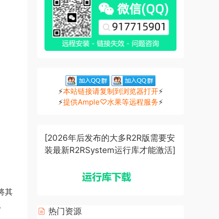
⚡
本站链接请复制到浏览器打开
⚡
⚡
提供Ample♡水果等远程服务
⚡
[2026年后发布的大多R2R版需要安
装最新R2RSystem运行库才能激活]
将其
。
热门资源