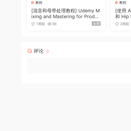
Vincent 从头开始​​，处理突出的元素，使用
教程
教程
[混音和母带处理教程] Udemy M
[使用 Ab
第十六章：动态自动化
ixing and Mastering for Produc
和 Hi
Vincent 继续使用动态音量控制自动混音，并
ers [TUTORiAL]（6.51GB）
Udemy 
免费
1周前
56
2周前
c Prod
12 Co
第 17 章：制作热门母带
Vincent 利用 Ozone 11 的 AI 母带
评论
0
第 18 章：制作流媒体母带
Vincent 展示了如何修改 Ozone 以创建符
Learn how to mix in under an hour with Vincen
industry veteran.
By the end of this course, you’ll be able to tak
labels.
This mixing and mastering course provides a cl
Vincent prioritizes intuition and efficiency in