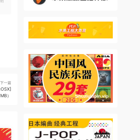
明
下一篇
cOSX]
7MB）
。