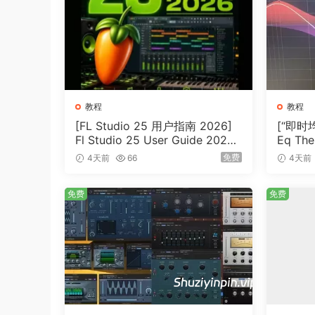
Vincent 逐步取消静音，优化拍手和踩镲的平
第十章：在密集的鼓组中保持空间
感Vincent 取消循环打击乐的静音，使用陡峭
第十一章：继续平衡
Vincent 继续取消静音，有条不紊地重新平衡
教程
教程
[FL Studio 25 用户指南 2026]
[“即时均
Fl Studio 25 User Guide 2026
Eq The
第十二章：人声混音
（1MB）
B）
免费
4天前
66
4天前
Vincent 重新引入人声部分，调整音量，应用
第十三章：塑造和声与效果
免费
免费
内容 Vincent 通过调整最响亮部分的平衡，
第十四章：参考进度
Vincent 参考粗混版本，确认清晰度提升，并与
第十五章：按时间顺序调整元素