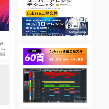
践
me
 Mu
免费