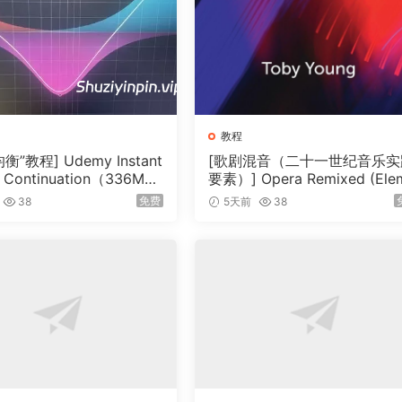
衡，并使用均衡器降低刺耳感和压缩感，以增强冲击力。
的高通滤波器来保持底鼓和贝斯之间的关系，并创造低频空间。
，并选择合适的鼓填充来保持其在混音中的预期响度。
教程
衡”教程] Udemy Instant
[歌剧混音（二十一世纪音乐实
 Continuation（336M
要素）] Opera Remixed (Ele
nts in Twenty-First Century
免费
38
5天前
38
压缩，并使用自带插件打造专业的人声处理链。
sic Practice)（2MB）
优化和弦与效果元素的平衡，进一步雕琢掩蔽频率。
商业发行版本进行 AB 对比，找出任何缺失之处。