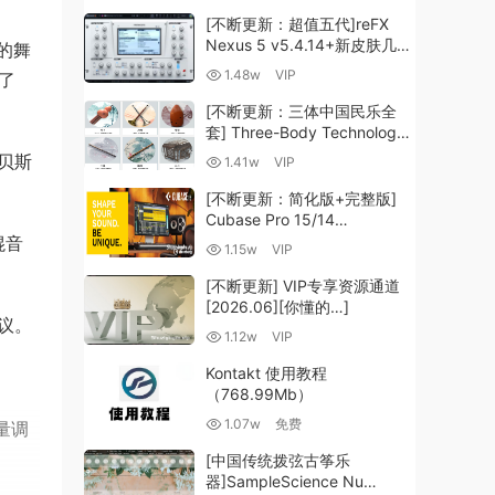
[不断更新：超值五代]reFX
Nexus 5 v5.4.14+新皮肤几十
大的舞
套+原厂+全套扩展+教程
1.48w
VIP
上了
[WiN, MacOSX]（260GB+)
[不断更新：三体中国民乐全
套] Three-Body Technology-
R2R [WiN, MacOSX]
贝斯
1.41w
VIP
（35.59GB+）
[不断更新：简化版+完整版]
Cubase Pro 15/14
VR/R2R/U2B+原厂音源+插件
混音
1.15w
VIP
+光谱层+扩展+安装 [WiN,
MacOSX]（704.0MB+）
[不断更新] VIP专享资源通道
[2026.06][你懂的…]
议。
1.12w
VIP
Kontakt 使用教程
（768.99Mb）
1.07w
免费
量调
[中国传统拨弦古筝乐
器]SampleScience Nu