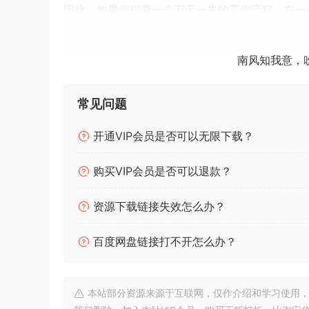
因此，如果您想要一个万无一失的工作流程，在一
主总线链顺序：
南风知我意，
在本视频片段中，Vincent向我们展示了他推荐
使用“The Oven”扩展立体声宽度：
常见问题
Vincent快速演示了“The Oven”，这是他用于
开通VIP会员是否可以无限下载？
监听真实峰值
：在本视频片段中，Vincent解释了什么是“真
购买VIP会员是否可以退款？
第一章：揭秘一小时工作流程
资源下载链接失效怎么办？
Vincent 带来了他的一小时混音工作流程课程
百度网盘链接打不开怎么办？
第二章：聚焦高潮部分
Vincent 秉持着他富有创意却又略显混乱的创
本站部分资源来源于互联网，仅作介绍和学习使用，版权属原
第三章：创建主总线