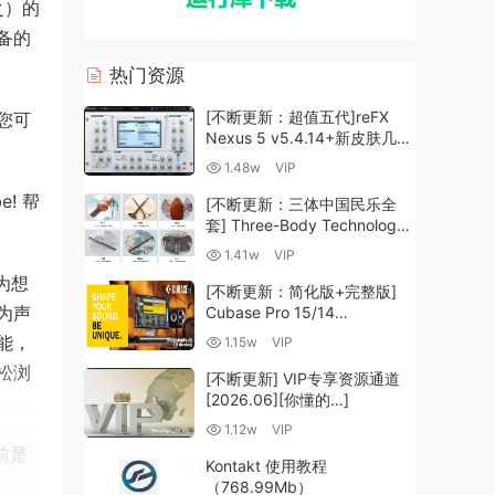
之）的
备的
热门资源
[不断更新：超值五代]reFX
您可
Nexus 5 v5.4.14+新皮肤几十
套+原厂+全套扩展+教程
1.48w
VIP
[WiN, MacOSX]（260GB+)
! 帮
[不断更新：三体中国民乐全
套] Three-Body Technology-
R2R [WiN, MacOSX]
1.41w
VIP
（35.59GB+）
是为想
[不断更新：简化版+完整版]
为声
Cubase Pro 15/14
VR/R2R/U2B+原厂音源+插件
功能，
1.15w
VIP
+光谱层+扩展+安装 [WiN,
松浏
MacOSX]（704.0MB+）
[不断更新] VIP专享资源通道
[2026.06][你懂的…]
1.12w
VIP
前是
Kontakt 使用教程
断频
（768.99Mb）