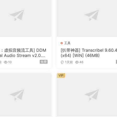
ng practice in Transcribe!’s help, under the heading “Vari
ith its support for foot pedals and its superior slowed-dow
is purpose. There is some advice about speech transcription i
opics”.
工具
版：虚拟音频流工具] DDM
[扒带神器] Transcribe! 9.60.
 such as a CD player or an iPod, or software such as Win
al Audio Stream v2.0.2
(x64) [WiN] (46MB)
r people who want to listen to whole tracks. They are very
4 Rev5-itUsed [WiN]（5
免费
前
10
1天前
46
 not designed for this purpose. If you copy the recording t
 you can use Transcribe! instead. Transcribe! offers many
VIP
 smoother and easier, including the ability to slow down mu
and show you what notes are present, and the capability of
can easily navigate around the track. Transcribe! also has
can click to play reference notes.
does not attempt to do the whole job, processing an audio f