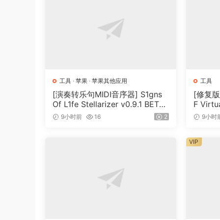
slow down. There is some advice about play-alo
Topics”.
And it is also used for speech transcription. W
sound quality, it is an excellent choice for th
Transcribe!’s help, under the heading “Various T
工具
·
苹果
·
苹果其他应用
工具
[演奏转乐句MIDI音序器] S1gns
[修复
Conventional music players (whether hardware
Of L1fe Stellarizer v0.9.1 BETA-
F Virtu
Media Player or iTunes) are really designed fo
ARCADiA [WiN, MacOSX]（22
x32 x6
9小时前
16
2
9小时
inconvenient for transcribing music as they are
MB）
MB）
your computer’s hard disk as a sound file then
VIP
features aimed at making the transcription job
without changing its pitch, to analyse chords 
adding markers and textual annotations so you 
piano keyboard displayed on screen which you 
It is important to understand that Transcribe! 