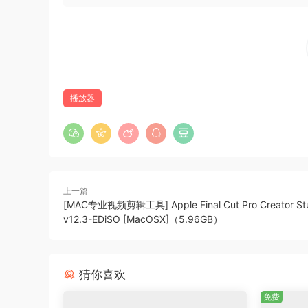
Transcribe! 会进行“音符猜测”和“和弦猜
符，并尝试命名和弦（以标准格式，例如“Am”、“
测结果与波形视图对齐。
Transcribe! 支持自动化（或脚本）。您可以通
的速度保存它们，或者指示 Transcribe! 播
播放器
Transcribe! 提供各种音频处理效果（减速
行。这意味着没有预处理或其他等待，处理是在播放
在播放时按下半速按钮，则播放将以半速继续。
上一篇
The Transcribe! application is an assistant fo
[MAC专业视频剪辑工具] Apple Final Cut Pro Creator St
recording, in order to write it out, or play it th
v12.3-EDiSO [MacOSX]（5.96GB）
essentially a specialised player program which 
transcription-specific features not found on c
猜你喜欢
It is also used by many people for play-along 
免费
store and recall any number of named loops. So