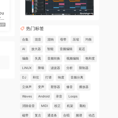
.
 use
ou
y
2
have
VIP
热门标签
ow to
 lot
合集
混音
混响
母带
压缩
均衡
AI
放大器
智能
音频编辑
延迟
so
编曲
失真
音频转换
视频编辑
饱和度
LiNUX
降噪
滤波器
分析
限制器
ay or
DJ
和弦
打谱
响度
音频分离
立体声
变声
塑形器
修音
播放器
Waves
Android
录音
Loops
re
消除齿音
MIDI
校正
机架
颗粒
磁带
复古
通道条
合唱
频谱
动态