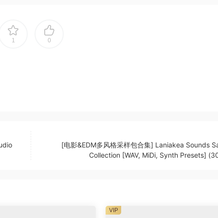
测”——也就是说，它会尝试为您解读频谱信息，标记钢琴键盘上正在弹
E7#9”等）。音符猜测可以以“钢琴卷帘”的形式显示，随时间变
1
0
过文件中的命令自动运行 Transcribe!，例如处理多个声音文件，
放具有各种效果的各种声音文件。
、音高变化、均衡器滤波等），旨在帮助您进行转录。这些效果均“实时
时即时进行的，您可以立即听到 EQ 等变化的效果。例如，如
r people who want to work out a piece of music from a
udio
[电影&EDM多风格采样包合集] Laniakea Sounds Sa
emselves, or both. It doesn’t do the transcribing for you, but 
Collection [WAV, MiDi, Synth Presets] (
is optimised for the purpose of transcription. It has many
onventional music players.
practice. It can change pitch and speed instantly, and you c
VIP
 you can practice in all keys, and you can speed up as wel