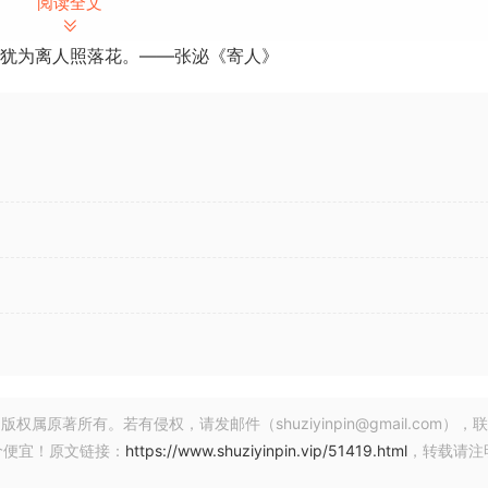
阅读全文
，哪些只是噪音和诸如鼓之类的宽频乐器的音调。如果您从未用
be! 可能帮不了您（参见如何转录），但如果您有时需要用耳朵辨别
犹为离人照落花。——张泌《寄人》
捷、更轻松。
的音频文件和音频 CD 中读取音频。它还具有“录音”功能，可从模拟
并允许您滚动浏览、标记段落、小节和节拍，以及轻松地从任意
同步的视频。
可以根据需要进行配置。您可以配置 Transcribe! 以响应
播放！
）显示您选择的任何和弦或音符中各个音高的强度。图表中各个峰
著所有。若有侵权，请发邮件（shuziyinpin@gmail.com），
分析和弦的灵丹妙药，但它可以成为非常有用的信息来源。
价便宜！原文链接：
https://www.shuziyinpin.vip/51419.html
，转载请注