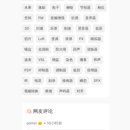
水果
激励
粒子
侧链
节拍器
相位
空间
FM
音频增强
扒谱
音序器
3D
闪避
乐谱
削波
琶音器
低音
ph
切片
Lofi
变调
录屏
FX
模拟器
镶边
去混响
防火墙
回声
谐振器
波表
VSL
增益
染色
播客
和声
PDF
抑制器
调制器
低切
倍增器
l”
IR
电音
刻录
移相器
瞬态
SFX
视频转换
桥接
声码器
对齐
a
网友评论
admin
• 16小时前