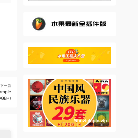
奏的音
化的猜
以不同
”运
果您
下一篇
mple
it is
30GB+)
an
l as