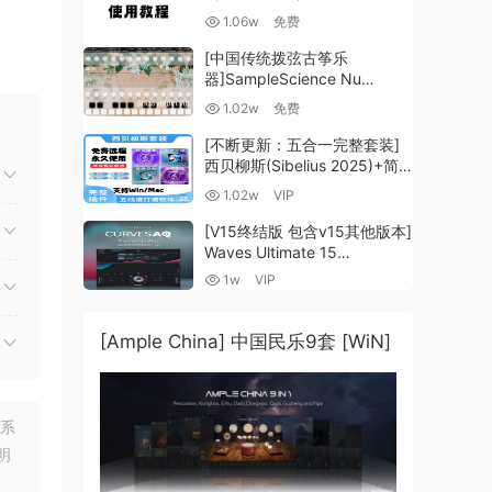
耳朵
1.06w
免费
录制
[中国传统拨弦古筝乐
器]SampleScience Nu
Guzheng v2.0 x64 VST
1.02w
免费
VST3 AU DECENT SAMPLER
音源
[WiN, MacOSX]（158MB)
[不断更新：五合一完整套装]
点播
西贝柳斯(Sibelius 2025)+简
谱插件V8+图片识别+音频识别
1.02w
VIP
+音色库+教程 [WiN,
MacOSX]（80.48GB+）
[V15终结版 包含v15其他版本]
Waves Ultimate 15
v25.05.27+一键安装版+安装
1w
VIP
各种
方法+使用教程 [WiN,
MacOSX]
（4.1GB+10.2GB+9.6GB）
[Ample China] 中国民乐9套 [WiN]
值的
联系
明