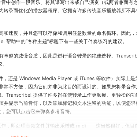
想要从录音中创作一段音乐、将其谱写出来或自己演奏（或两者兼而有
为转录而优化的播放器程序。它拥有许多传统音乐播放器所不具
高和速度，并且您可以存储和调用任意数量的命名循环。因此，
be! 帮助中的“各种主题”标题​​下有一些关于伴奏练习的建议。
的减慢音质，因此是进行语音转录的绝佳选择。Transcribe
议。
是 Windows Media Player 或 iTunes 等软件）实际上
非常不方便，因为它们并非为此目的而设计的。如果您将录音作
e!。Transcribe! 提供了许多旨在使转录工作更顺畅、更轻松的
弦并显示当前音符，以及添加标记和文本注释的功能，以便您轻
琴键盘，您可以点击它来弹奏参考音符。
整个工作，即处理音频文件并输出乐谱或 midi——这当然很好，但目
那些难以听清的和弦非常有用，但您仍然需要用耳朵和大脑来判