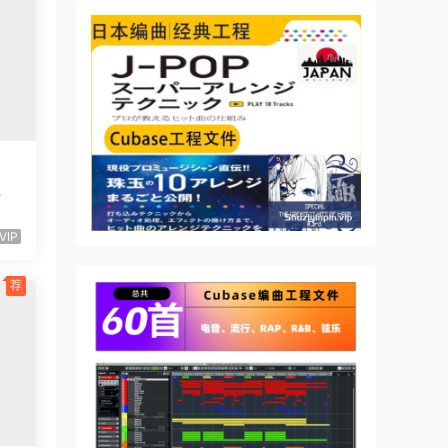
ous
n
n
4
dows
VIP
o
荐
sic
 a
ile