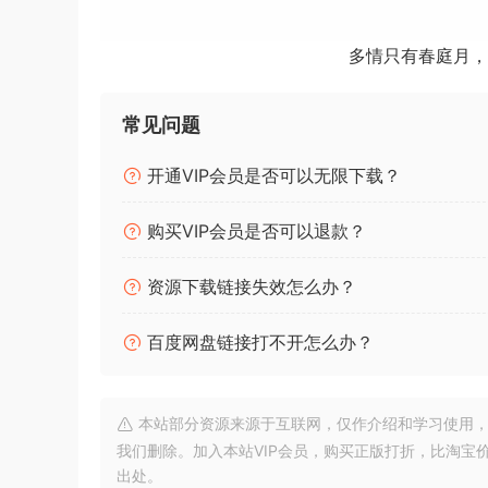
谱中哪些峰值是正在演奏的音符，哪些仅仅是泛音
辨别过哪怕是一段简单的音乐，那么 Transcri
多情只有春庭月，
的音乐，那么 Transcribe! 可以让您的工作更快
常见问题
根据不同版本，Transcribe! 可以从多种类型
（例如磁带或黑胶唱片）录音。它显示音频波形，
开通VIP会员是否可以无限下载？
放或循环播放。
购买VIP会员是否可以退款？
Transcribe! 还可以显示与许多视频文件的音频
资源下载链接失效怎么办？
循环和位置可以存储和调用。它提供多种键盘快捷键，您
类型的踏板，从而解放您的双手：用脚开始和停止
百度网盘链接打不开怎么办？
程序内部提供了全面易懂的帮助信息。
“频谱”功能以图表的形式（钢琴键盘上的波浪线
本站部分资源来源于互联网，仅作介绍和学习使用，版权属原
高度表示峰值出现在其上方的音符的强度。这并非
我们删除。加入本站VIP会员，购买正版打折，比淘宝
出处。