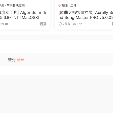
would be nice, but is a currently unsolved research problem
苹果
·
苹果其他应用
宿主
·
工具
r working out those hard-to-hear chords, but you must still
演奏工具] Algoriddim dj
[歌曲大师扒谱神器] Aurally S
ks in the spectrum are notes being played, which are merel
 5.6.8-TNT [MacOSX]
nd Song Master PRO v5.0.0
MB）
[WiN]（355MB）
ise and broad-spectrum instruments such as drums. If you 
VIP
18
2天前
162
 by ear then Transcribe! will probably not help you (see H
 recorded music by ear then Transcribe! can make the job a
from many different types of audio file and audio CD. It al
请先
登录
og sources such as cassette or vinyl. It displays the audio
e markers for sections, measures and beats, and easily pl
ised to the audio for many video files.
ed. There are many keyboard shortcuts and you can configu
e! to respond to pedals of various types so as to keep your