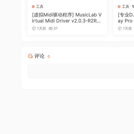
and outputting musical notation or midi – this 
工具
工具
·
The spectrum analysis feature is very useful fo
[虚拟Midi驱动程序] MusicLab V
[专业DJ
your ear and brain to decide which of the pea
irtual Midi Driver v2.0.3-R2R
ay Pro
[WiN]（0.5MB）
（290
harmonics, and which are just the result of no
1天前
31
1天前
never worked out even a simple piece of music
Transcribe), but if you do sometimes work out
quicker and easier.
评论
0
Depending on version, Transcribe! reads audio 
has a “Record” facility for recording from anal
waveform and allows you to scroll around, plac
loop from any point.
Transcribe! can also display the video synchron
Loops and positions can be stored and recall
these as you like. You can configure Transcrib