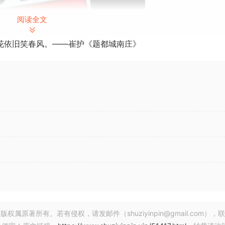
阅读全文
花依旧笑春风。——崔护《题都城南庄》
 | Jul 2026 | 5.96 GB
将革命性的视频编辑功能与强大的媒体管理、智能搜索和卓越的性能完美融
著所有。若有侵权，请发邮件（shuziyinpin@gmail.com），
o 12 在搭载 Apple 芯片的 Mac 电脑上展现出惊人的性能和效