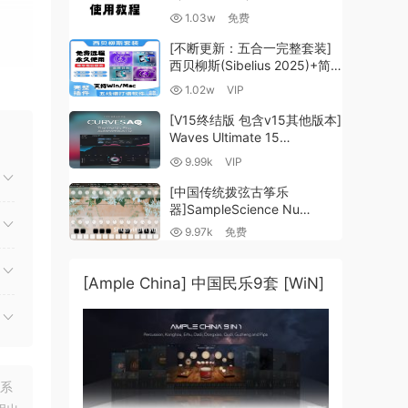
1.03w
免费
[不断更新：五合一完整套装]
西贝柳斯(Sibelius 2025)+简
谱插件V8+图片识别+音频识别
1.02w
VIP
+音色库+教程 [WiN,
MacOSX]（80.48GB+）
[V15终结版 包含v15其他版本]
Waves Ultimate 15
v25.05.27+一键安装版+安装
9.99k
VIP
方法+使用教程 [WiN,
MacOSX]
[中国传统拨弦古筝乐
（4.1GB+10.2GB+9.6GB）
器]SampleScience Nu
Guzheng v2.0 x64 VST
9.97k
免费
VST3 AU DECENT SAMPLER
[WiN, MacOSX]（158MB)
[Ample China] 中国民乐9套 [WiN]
合，
联系
率，并