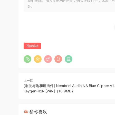
我们删除。加入本站VIP会员，购买正版打折，比淘宝
新增了 AI 驱动的工具，助您以前所未有的速度查找、
处。
的超高速统一内存，您可以播放更多高分辨率视频
革命性的视频编辑
• 磁性时间线利用高级元数据和片段连接，实现更
• 增强的时间线索引允许您拖放音频角色来重新排
• 文本搜索允许您直接输入单词或短语来查找对话
视频编辑
• 视觉搜索允许您使用自然语言根据对象或动作查
• 节拍检测自动分析音乐并显示节拍和小节标记，
• 强大的拖放式对象跟踪器可自动将标题和特效与
• 更改在 iPhone 上以电影模式拍摄的视频的焦
• 编辑多机位项目，支持自动同步和多达 64 个摄
上一篇
[削波与饱和度插件] Nembrini Audio NA Blue Clipper v1.0
• 使用智能换向功能自动转换项目，以进行方形或
Keygen-R2R [WiN]（10.9MB）
• 导入和编辑各种格式和帧大小的 360° 等距柱
• 在 Final Cut Pro 中创建、编辑和交付隐藏式字
• 使用第三方工作流程扩展扩展 Final Cut Pro 的
猜你喜欢