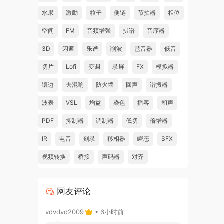
水果
激励
粒子
侧链
节拍器
相位
空间
FM
音频增强
扒谱
音序器
3D
闪避
乐谱
削波
琶音器
低音
切片
Lofi
变调
录屏
FX
模拟器
镶边
去混响
防火墙
回声
谐振器
波表
VSL
增益
染色
播客
和声
ng
PDF
抑制器
调制器
低切
倍增器
aces
IR
电音
刻录
移相器
瞬态
SFX
视频转换
桥接
声码器
对齐
网友评论
vdvdvd2009
• 6小时前