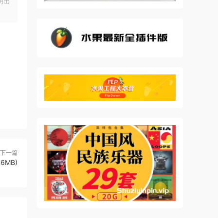
明出
共享
下一篇
46MB)