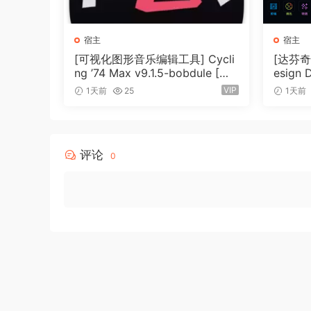
集成音频编辑
宿主
宿主
• 在导入时分配角色，以便轻松跟踪和组织您的项
[可视化图形音乐编辑工具] Cycli
[达芬奇调
• 直接在时间线中展开和编辑多声道音频文件
ng ’74 Max v9.1.5-bobdule [Wi
esign 
• 应用直观的基于 Logic 的效果并降低背景噪音
N]（724MB）
1.0.4 
VIP
1天前
25
1天前
（9.5
• 通过即时音频波形匹配，一步完成视频与独立音
系统要求
搭载 Apple Silicon 芯片的 Mac 或配备支持 Metal 
评论
0
macOS 15.6 或更高版本；
至少 8GB 内存（建议 16GB 内存以获得 4K 分辨
某些 AI 驱动的功能需要搭载 Apple Silicon 芯片
Redesigned from the ground up, Final Cut Pro 
organization, intelligent search, and incredibl
Cut Pro 12 features breathtaking performance 
enhanced with AI-powered tools that help you f