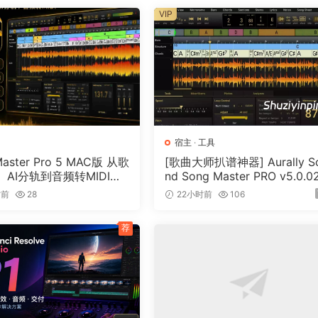
VIP
管理与协作
浏览素材
藏夹
速找到任何镜头
线中查找重复媒体
宿主
·
工具
Master Pro 5 MAC版 从歌
[歌曲大师扒谱神器] Aurally S
AI分轨到音频转MIDI的
nd Song Master PRO v5.0.0
音乐工具
[WiN]（355MB）
时前
28
22小时前
106
能搜索方面的应用
荐
HD、Avid DNxHR®、Avid DNxHD®、H.264、HEVC 等 
行选择，这些插件均带有自定义界面