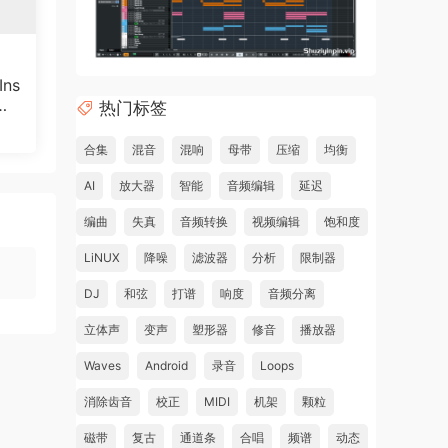
ns
Wi
热门标签
合集
混音
混响
母带
压缩
均衡
AI
放大器
智能
音频编辑
延迟
编曲
失真
音频转换
视频编辑
饱和度
LiNUX
降噪
滤波器
分析
限制器
DJ
和弦
打谱
响度
音频分离
立体声
变声
塑形器
修音
播放器
ia
Waves
Android
录音
Loops
al
消除齿音
校正
MIDI
机架
颗粒
rfast
磁带
复古
通道条
合唱
频谱
动态