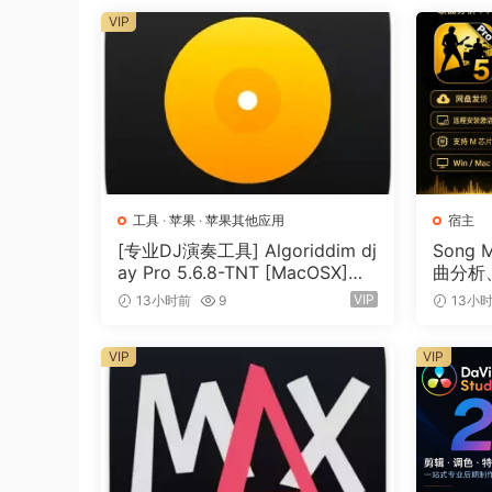
强大的媒体组织
VIP
• 在媒体库中组织您的作品，以提高媒体管理效率
• 利用 AI 驱动的转录和视觉分析，更快地搜索和
• 创建媒体代理副本，提升便携性和性能
• 选择片段范围时，可即时应用自定义关键词或收
• 智能收藏集动态整理内容，只需点击几下即可快
• 使用高亮显示的片段范围或时间线索引，在时间
工具
·
苹果
·
苹果其他应用
宿主
卓越性能
[专业DJ演奏工具] Algoriddim dj
Song 
ay Pro 5.6.8-TNT [MacOSX]
曲分析、
• 在搭载 Apple 芯片的 Mac 电脑上优化性能
（290MB）
一体化
VIP
13小时前
9
13小
• 增强了 Apple 神经网络引擎在媒体分析和智
• 针对最新 Apple 芯片进行优化，性能无与伦比
VIP
VIP
• 支持多种格式，包括 ProRes、RED、XAVC、AVC
胜、可自定义的特效
• 精美动画，轻松自定义 2D 和 3D 标题
• 使用直观的控件更改标题、转场和特效的外观
• 从丰富的第三方 FxPlug 插件生态系统中进