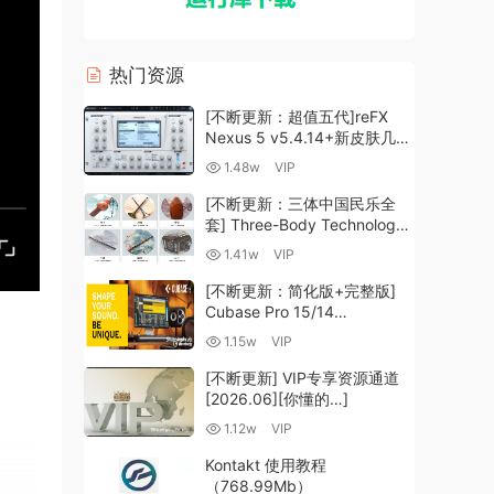
热门资源
[不断更新：超值五代]reFX
Nexus 5 v5.4.14+新皮肤几十
套+原厂+全套扩展+教程
1.48w
VIP
[WiN, MacOSX]（260GB+)
[不断更新：三体中国民乐全
套] Three-Body Technology-
R2R [WiN, MacOSX]
1.41w
VIP
（35.59GB+）
[不断更新：简化版+完整版]
Cubase Pro 15/14
VR/R2R/U2B+原厂音源+插件
1.15w
VIP
+光谱层+扩展+安装 [WiN,
MacOSX]（704.0MB+）
[不断更新] VIP专享资源通道
[2026.06][你懂的…]
1.12w
VIP
Kontakt 使用教程
（768.99Mb）