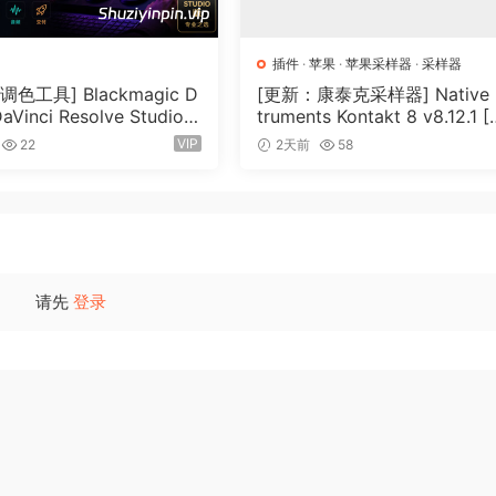
插件
·
苹果
·
苹果采样器
·
采样器
目
色工具] Blackmagic D
[更新：康泰克采样器] Native I
DaVinci Resolve Studio 2
truments Kontakt 8 v8.12.1 [
以突出人声
Build 5 x64-R2R [WiN]
N, MacOSX]（1.2GB+）
VIP
22
2天前
58
9GB）
频的同步
的 GPU 的 Intel Mac
；
请先
登录
率）和 6.5GB 磁盘空间。
的 Mac。
12 combines revolutionary video editing with powerful med
e performance to let you create at the speed of thought. Fin
and efficiency on Mac computers with Apple silicon, now
ind, edit, and sync content faster than ever. Tap into supe