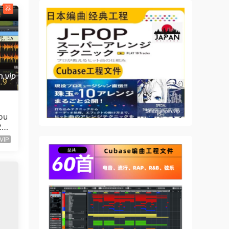
荐
ou
2
VIP
引人入