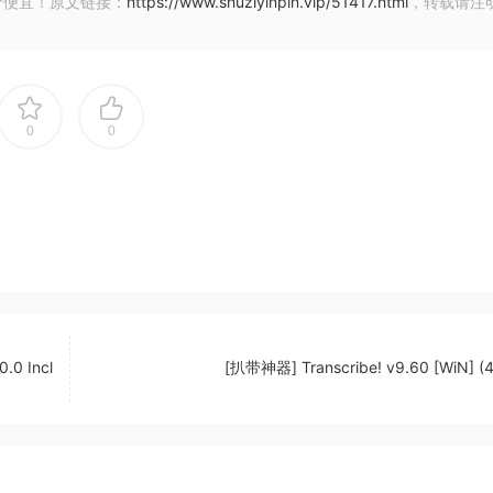
价便宜！原文链接：
https://www.shuziyinpin.vip/51417.html
，转载请注
编辑和同步内容。利用 CPU、GPU 和 Apple 神经网络引擎
流、智能分析媒体，并以创纪录的速度渲染影片。
快、更轻松的编辑
0
0
列时间线布局
找片段
以便进行基于节奏的编辑
面部或对象的运动匹配
点或景深效果
像机角度
.0 Incl
[扒带神器] Transcribe! v9.60 [WiN] (
垂直交付
状投影视频
幕
功能