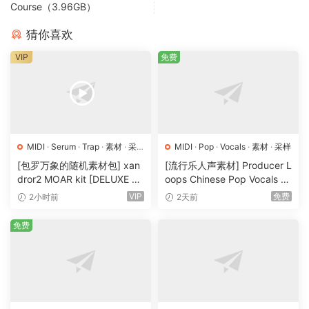
🏠 HomePage
Course（3.96GB）
猜你喜欢
VIP
免费
MIDI
·
Serum
·
Trap
·
素材
·
采
MIDI
·
Pop
·
Vocals
·
素材
·
采样
样
·
预置
[包罗万象的随机素材包] xan
[流行乐人声素材] Producer L
dror2 MOAR kit [DELUXE VE
oops Chinese Pop Vocals Vo
RSION] [WAV, MiDi]（3.1G
l.1 [WAV, MiDi, REX]（3.21G
VIP
免费
2小时前
2天前
B）
B）
免费