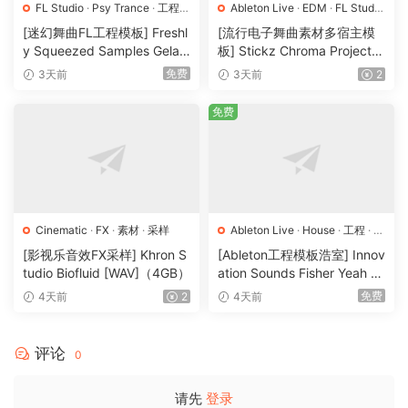
FL Studio
·
Psy Trance
·
工程
·
Ableton Live
·
EDM
·
FL Studio
素材
·
采样
·
Logic Pro
·
Pop
·
工程
·
素材
·
[迷幻舞曲FL工程模板] Freshl
[流行电子舞曲素材多宿主模
采样
y Squeezed Samples Gelar
板] Stickz Chroma Project Fi
di Template Essentials Vol.1
le Expansion（2.53GB）
免费
3天前
3天前
2
（54.7MB）
免费
Cinematic
·
FX
·
素材
·
采样
Ableton Live
·
House
·
工程
·
素
材
·
采样
[影视乐音效FX采样] Khron S
[Ableton工程模板浩室] Innov
tudio Biofluid [WAV]（4GB）
ation Sounds Fisher Yeah T
he Girls (Rmv Remake)（13
免费
4天前
2
4天前
5.25MB）
评论
0
请先
登录