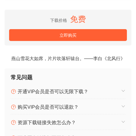
– Endles Smile
– LinEQ Lowband Stereo
免费
– OTT
下载价格
– FabFilter Pro-MB
– FabFilter Pro-Q 3
立即购买
– FabFilter Pro-L 2
– LFOTool
燕山雪花大如席，片片吹落轩辕台。——李白《北风行》
Fantasy is inspired by experiments, discovering new
worlds and moments. The inspiration comes from artists
常见问题
like
Tale of Us, Artbat.
If you are looking for good basslines and energetic
开通VIP会员是否可以无限下载？
melodies, this is what you are looking for!
购买VIP会员是否可以退款？
Compatibility:
– DAW: Ableton Live 10.1.9 or above
资源下载链接失效怎么办？
Product Info: