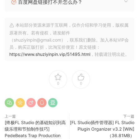
百度网盘链接打不开怎么办？
– BPM: 120
– Duration: 04:15
– Size: 36.9 MB
本站部分资源来源于互联网，仅作介绍和学习使用，版权属
– This template contains 12 midi channels & 13 audio
原著所有。若有侵权，请发邮件
channels
（shuziyinpin@gmail.com），联系我们删除。加入本站VIP会
– Fully Mixed & Mastered project
员，购买正版打折，比淘宝价便宜！原文链接：
https://www.shuziyinpin.vip/51495.html
，转载请注明出处。
Plugins:
– Sylenth1 V3.067
– Serum (V1.334)
– Endles Smile
0
0
– LinEQ Lowband Stereo
– OTT
– Fabfilter Pro-MB
– FabFilter Pro-Q 3
上一篇
下一篇
– FabFilter Pro-L 2
[终极FL Studio 的基础知识到高
[FL Studio插件管理器] FL Studio
– LFOTool
级乐理和节拍制作技巧]
Plugin Organizer v3.2 [WiN]
PedeBeats Trap Production
（36.81MB）