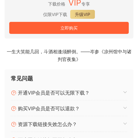
VIP
下载价格
专享
坚如磐石的可靠性：
仅限VIP下载
升级VIP
Serato DJ Pro以其卓越的可靠性而闻名，深受DJ信赖，助您呈
现精彩绝伦的演出。正因如此，它为世界顶级艺术家在各大舞
立即购买
台上的精彩表演提供了强大支持。
最佳硬件兼容性：
一生大笑能几回，斗酒相逢须醉倒。——岑参《凉州馆中与诸
Serato DJ Pro官方支持超过90款行业领先的硬件设备。每款设
判官夜集》
备都经过紧密集成，确保最佳的使用体验。
海量曲目：
常见问题
寻找新音乐不再是难题。现在，您可以直接在Serato DJ Pro中
畅享从最新地下音乐到经典之作的各种音乐。
开通VIP会员是否可以无限下载？
直播你的DJ表演！
购买VIP会员是否可以退款？
我们助你将直播制作提升到全新高度。遵循我们的技巧，获取
所需的一切，让你的居家直播也能呈现百万美元级的效果。
资源下载链接失效怎么办？