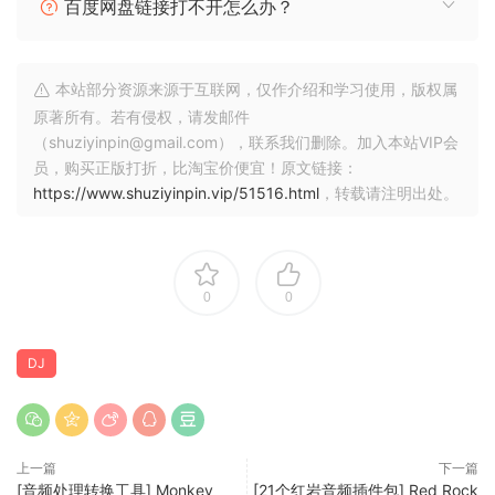
发行说明
百度网盘链接打不开怎么办？
Professional DJ software. From the unknown to the
本站部分资源来源于互联网，仅作介绍和学习使用，版权属
greatest, Serato DJ Pro is the most popular DJ software
原著所有。若有侵权，请发邮件
globally. When you’re talking about Hip-Hop, Dance, and
（shuziyinpin@gmail.com），联系我们删除。加入本站VIP会
everything in between, you’re looking at the standard.
员，购买正版打折，比淘宝价便宜！原文链接：
https://www.shuziyinpin.vip/51516.html
，转载请注明出处。
Serato Stems
This mind-blowing new feature will set you apart from the
rest. Create acapellas or instrumentals at the click of a
button or deliver smooth transitions and mashups on the
0
0
fly by isolating the Vocals, Melody, Bass or Drums. Use
Stems Pad FX like Echos and Brakers to add even more
creativity.
DJ
Rock solid reliability
Serato DJ Pro is renowned for its reliability and trusted by
DJs to deliver incredible performances. That’s why it
上一篇
下一篇
[音频处理转换工具] Monkey
[21个红岩音频插件包] Red Rock