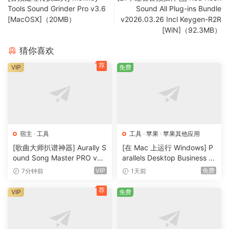
powers the world’s top artists on some of the biggest
Tools Sound Grinder Pro v3.6
Sound All Plug-ins Bundle
stages.
[MacOSX]（20MB）
v2026.03.26 Incl Keygen-R2R
[WiN]（92.3MB）
The best hardware
Serato DJ Pro officially supports over 90 pieces of
猜你喜欢
hardware by industry leaders. Every piece is tightly
荐
VIP
免费
integrated to ensure the best experience possible.
Access millions of tracks
Finding new music is no longer an issue. You can now
stream everything from the freshest underground sounds
宿主
·
工具
工具
·
苹果
·
苹果其他应用
to certified classics directly in Serato DJ Pro.
[歌曲大师扒谱神器] Aurally S
[在 Mac 上运行 Windows] P
ound Song Master PRO v5.
arallels Desktop Business E
Live stream your DJ sets
0.02 Incl. Keygen-MOCHA
dition 26.4.1.57516-ATB [M
VIP
免费
We’re here to help take your live stream productions to the
7分钟前
1天前
[WiN]（264.96MB）
acOSX]（197MB）
next level. Follow our tips and grab everything you need to
荐
VIP
免费
make your at-home productions look like a million bucks.
Release Notes