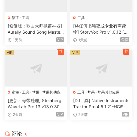
🏠 HomePage
宿主
·
工具
工具
[修复版：歌曲大师扒谱神器]
[将任何书籍变成专业有声读
Aurally Sound Song Master
物] StoryVox Pro v1.0.12 [Wi
PRO v5.0.02 REV 1 [WiN]
N]（720MB）
VIP
免费
1天前
1天前
（355MB）
荐
荐
VIP
VIP
宿主
·
工具
·
苹果
·
苹果其他应
工具
·
苹果
·
苹果其他应用
用
·
苹果宿主
[更新：母带处理] Steinberg
[DJ工具] Native Instruments
WaveLab Pro 13 v13.0.30
Traktor Pro 4.5.1.21-HCiSO
+安装方法 [WiN, MacOSX]
[MacOSX]（402.83MB）
VIP
VIP
2天前
2天前
（285.6MB+）
评论
0