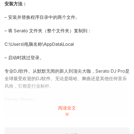
安装方法：
– 安装并替换程序目录中的两个文件。
– 将 Serato 文件夹（整个文件夹）复制到：
C:\Users\电脑名称\AppData\Local
– 启动时跳过登录。
专业DJ软件。从默默无闻的新人到顶尖大咖，Serato DJ Pro是
全球最受欢迎的DJ软件。无论是嘻哈、舞曲还是其他任何音乐
风格，它都是行业标杆。
Serato Stems：
这项令人惊艳的新功能将助您脱颖而出。只需轻点按钮，即可
阅读全文
创建清唱或伴奏，或通过分离人声、旋律、贝斯或鼓点，即刻
打造流畅的过渡和混音。使用Stems Pad FX（例如回声和断奏
效果）更添创意。