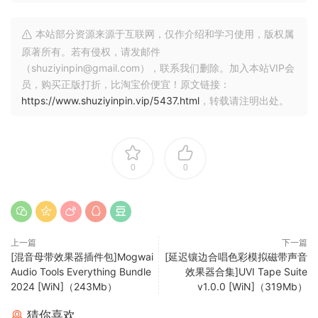
Low memory usage, Laptop ready
A wide array of controls and effects available (Low Pass
本站部分资源来源于互联网，仅作介绍和学习使用，版权属
Filter, Hi Pass Filter, Stereo width, Reverb, Degrader, Amp
原著所有。若有侵权，请发邮件
envelope, Drive, Flanger, Rhythmizer)
（shuziyinpin@gmail.com），联系我们删除。加入本站VIP会
The product is delivered as digital download.
员，购买正版打折，比淘宝价便宜！原文链接：
https://www.shuziyinpin.vip/5437.html
，转载请注明出处。
P2P
🏠 HomePage
0
0
上一篇
下一篇
[混音母带效果器插件包]Mogwai
[延迟镶边合唱色彩模拟磁带声音
Audio Tools Everything Bundle
效果器合集]UVI Tape Suite
2024 [WiN]（243Mb）
v1.0.0 [WiN]（319Mb）
猜你喜欢