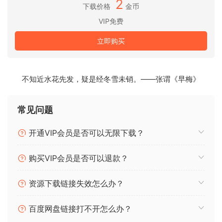
2
下载价格
金币
度、混响、降级器、放大器包络、驱动器、镶边器、节奏器）
该产品以数字下载形式提供。
VIP免费
立即购买
POINTS 2: The Tension Machine is the second cinematic
installation from the POINTS line. POINTS 2 for Native
Instruments Kontakt features a complete set of layerable
percussive rhythmic patterns freely combinable using
不知近水花先发，疑是经冬雪未销。——张谓《早梅》
built-in three oscillators engine, to create a potentially
unlimited combination of cinematic percussive grooves
常见问题
and textures. Oscillators include patterns using organic,
industrial and synthetic drums and percussions.
开通VIP会员是否可以无限下载？
Features
购买VIP会员是否可以退款？
All samples 24 bit/44.100 Khz
资源下载链接失效怎么办？
A rich sets of oscillators patterns using organic, industrial
and synthetic drums and percussions
百度网盘链接打不开怎么办？
84 inspiring snapshots as starting points