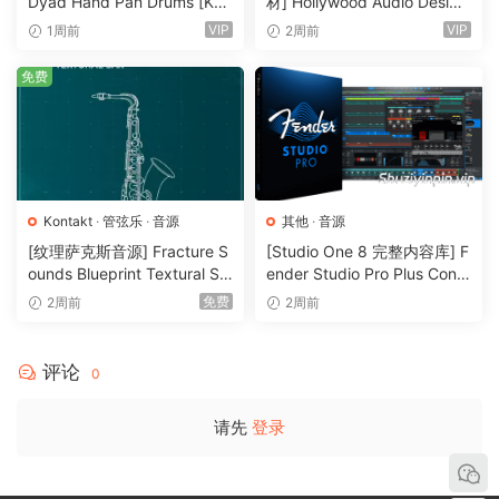
Dyad Hand Pan Drums [KO
材] Hollywood Audio Design
NTAKT]（4.33GB）
FUTURE WORLDS [KONTAK
VIP
VIP
1周前
2周前
T]（2.52GB）
免费
Kontakt
·
管弦乐
·
音源
其他
·
音源
[纹理萨克斯音源] Fracture S
[Studio One 8 完整内容库] F
ounds Blueprint Textural Sa
ender Studio Pro Plus Conte
x (Woodwind Experiments)
nt 2026-R2R（166GB）
免费
2周前
2周前
[KONTAKT]（405MB）
评论
0
请先
登录