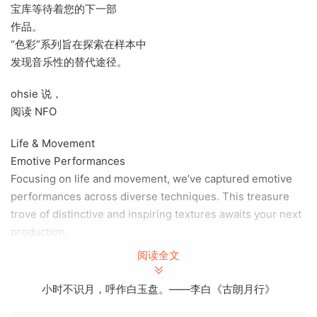
宝库等待着您的下一部
作品。
“色彩”系列旨在探索在样本中
发现音乐性的替代途径。
ohsie 说，
阅读 NFO
Life & Movement
Emotive Performances
Focusing on life and movement, we’ve captured emotive
performances across diverse techniques. This treasure
trove of distinctive and inspiring textures awaits your next
production.
The Colors series aims to explore alternative avenues for
阅读全文
uncovering musicality within the samples.
小时不识月，呼作白玉盘。——李白《古朗月行》
ohsie says,
read NFO