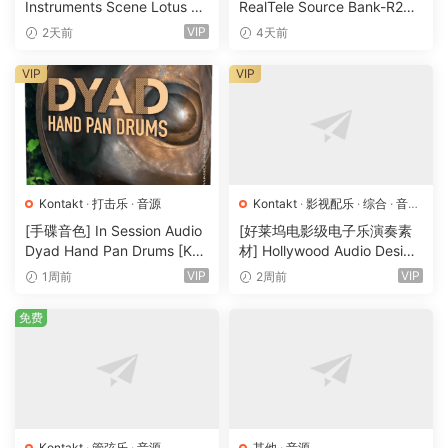
Instruments Scene Lotus v1.
RealTele Source Bank-R2R
1.2 [KONTAKT]（1.3GB）
[WiN]（3.13GB）
VIP
2天前
4天前
VIP
VIP
Kontakt
·
打击乐
·
音源
Kontakt
·
影视配乐
·
综合
·
音效
特殊
·
音源
[手碟音色] In Session Audio
[好莱坞电影级电子乐演奏素
Dyad Hand Pan Drums [KO
材] Hollywood Audio Design
NTAKT]（4.33GB）
FUTURE WORLDS [KONTAK
VIP
VIP
1周前
2周前
T]（2.52GB）
免费
Kontakt
·
管弦乐
·
音源
其他
·
音源