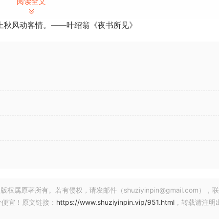
阅读全文
o tons of pro vocal strips – right out of the box.
上秋风动客情。——叶绍翁《夜书所见》
 presets like pop, R&B, hip-hop, rock, rap, singer-songwri
presets, perfect for ad libs, intros, or anywhere you want t
 next-gen algorithms built from scratch to provide the
re the modes below.
著所有。若有侵权，请发邮件（shuziyinpin@gmail.com），
价便宜！原文链接：
https://www.shuziyinpin.vip/951.html
，转载请注明