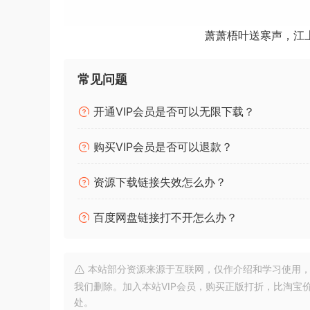
100+ inspiring presets give you instant access t
萧萧梧叶送寒声，江
Choose from a curated selection of genre-based
and much more.
常见问题
Or get creative with dozens of special effects 
add some flavor to your vocals.
开通VIP会员是否可以无限下载？
Unlimited creativity.
购买VIP会员是否可以退款？
Xvox includes 17 custom-built modes, featuring
absolute best quality and performance. Explo
资源下载链接失效怎么办？
Tested on macOS Monterey
百度网盘链接打不开怎么办？
本站部分资源来源于互联网，仅作介绍和学习使用，版权属原
我们删除。加入本站VIP会员，购买正版打折，比淘宝
处。