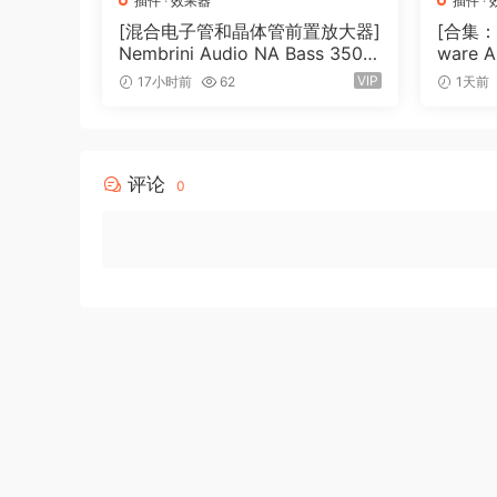
插件
·
效果器
插件
·
[混合电子管和晶体管前置放大器]
[合集：
Nembrini Audio NA Bass 3500
ware A
v1.0.0 Incl Keygen-R2R [WiN]
7.0 In
VIP
17小时前
62
1天前
（31.0MB）
0.6MB
评论
0