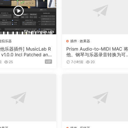
虚拟乐器
插件
·
效果器
他乐器插件] MusicLab R
Prism Audio-to-MIDI MAC 
 v1.0.0 Incl Patched and
他、钢琴与乐器录音转换为可
n-R2R [WiN]（13.7MB）
辑 MIDI
VIP
前
25
7小时前
20