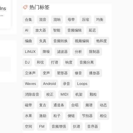
热门标签
ns
POR
合集
混音
混响
母带
压缩
均衡
25
AI
放大器
智能
音频编辑
延迟
编曲
失真
音频转换
视频编辑
饱和度
LiNUX
降噪
滤波器
分析
限制器
DJ
和弦
打谱
响度
音频分离
立体声
变声
塑形器
修音
播放器
Waves
Android
录音
Loops
消除齿音
校正
MIDI
机架
颗粒
磁带
复古
通道条
合唱
频谱
动态
水果
激励
粒子
侧链
节拍器
相位
空间
FM
音频增强
扒谱
音序器