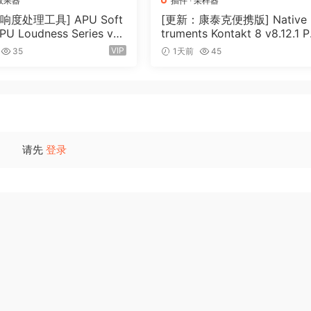
效果器
插件
·
采样器
响度处理工具] APU Soft
[更新：康泰克便携版] Native I
PU Loudness Series v5.
truments Kontakt 8 v8.12.1 
cl Keygen-R2R [WiN]（5
TABLE-vkDanilov [WiN]（1.
VIP
35
1天前
45
）
GB）
请先
登录