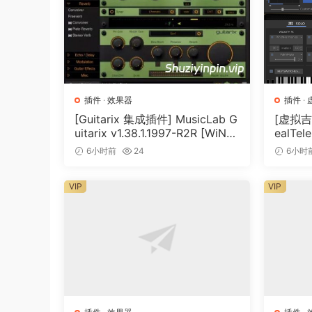
插件
·
效果器
插件
·
[Guitarix 集成插件] MusicLab G
[虚拟吉
uitarix v1.38.1.1997-R2R [WiN]
ealTele
（7.5MB）
Keyge
6小时前
24
6小时
VIP
VIP