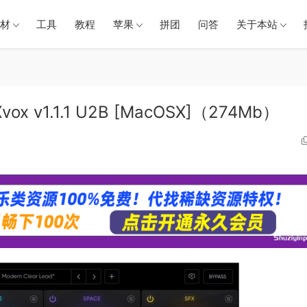
材
工具
教程
苹果
拼团
问答
关于本站
x v1.1.1 U2B [MacOSX]（274Mb）