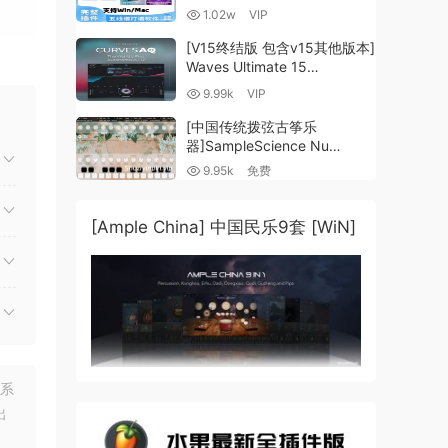
谱插件V8+图片识别+音频识别
1.02w
VIP
+音色库+教程 [WiN,
MacOSX]（80.48GB+）
[V15终结版 包含v15其他版本]
ter,
Waves Ultimate 15
v25.05.27+一键安装版+安装
9.99k
VIP
方法+使用教程 [WiN,
MacOSX]
[中国传统拨弦古筝乐
o
（4.1GB+10.2GB+9.6GB）
器]SampleScience Nu
Guzheng v2.0 x64 VST
9.95k
免费
VST3 AU DECENT SAMPLER
[WiN, MacOSX]（158MB)
[Ample China] 中国民乐9套 [WiN]
联系
出