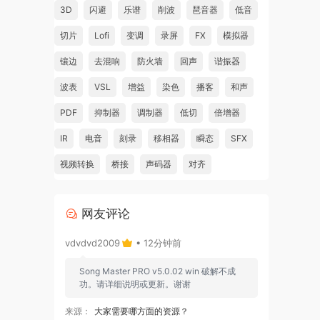
3D
闪避
乐谱
削波
琶音器
低音
切片
Lofi
变调
录屏
FX
模拟器
镶边
去混响
防火墙
回声
谐振器
波表
VSL
增益
染色
播客
和声
PDF
抑制器
调制器
低切
倍增器
IR
电音
刻录
移相器
瞬态
SFX
视频转换
桥接
声码器
对齐
网友评论
vdvdvd2009
• 12分钟前
Song Master PRO v5.0.02 win 破解不成
功。请详细说明或更新。谢谢
来源：
大家需要哪方面的资源？