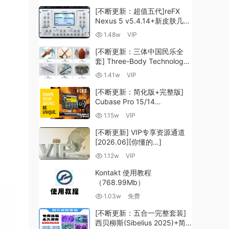
[不断更新：超值五代]reFX
Nexus 5 v5.4.14+新皮肤几十
套+原厂+全套扩展+教程
1.48w
VIP
[WiN, MacOSX]（260GB+)
[不断更新：三体中国民乐全
套] Three-Body Technology-
R2R [WiN, MacOSX]
1.41w
VIP
（35.59GB+）
[不断更新：简化版+完整版]
Cubase Pro 15/14
VR/R2R/U2B+原厂音源+插件
1.15w
VIP
+光谱层+扩展+安装 [WiN,
MacOSX]（704.0MB+）
[不断更新] VIP专享资源通道
[2026.06][你懂的…]
1.12w
VIP
Kontakt 使用教程
（768.99Mb）
1.03w
免费
[不断更新：五合一完整套装]
西贝柳斯(Sibelius 2025)+简