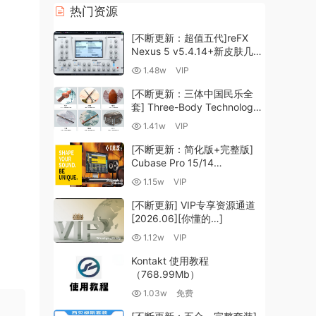
热门资源
[不断更新：超值五代]reFX
Nexus 5 v5.4.14+新皮肤几十
套+原厂+全套扩展+教程
1.48w
VIP
[WiN, MacOSX]（260GB+)
[不断更新：三体中国民乐全
套] Three-Body Technology-
R2R [WiN, MacOSX]
1.41w
VIP
（35.59GB+）
[不断更新：简化版+完整版]
Cubase Pro 15/14
VR/R2R/U2B+原厂音源+插件
1.15w
VIP
+光谱层+扩展+安装 [WiN,
MacOSX]（704.0MB+）
[不断更新] VIP专享资源通道
[2026.06][你懂的…]
1.12w
VIP
Kontakt 使用教程
（768.99Mb）
1.03w
免费