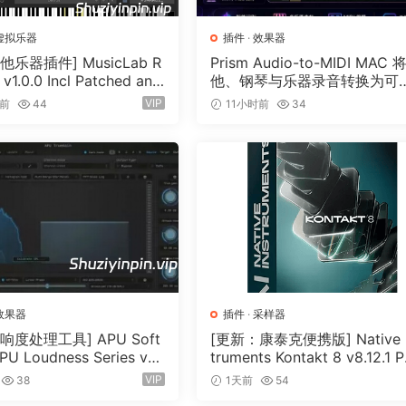
虚拟乐器
插件
·
效果器
他乐器插件] MusicLab R
Prism Audio-to-MIDI MAC 
 v1.0.0 Incl Patched and
他、钢琴与乐器录音转换为可
n-R2R [WiN]（13.7MB）
辑 MIDI
VIP
时前
44
11小时前
34
效果器
插件
·
采样器
响度处理工具] APU Soft
[更新：康泰克便携版] Native I
PU Loudness Series v5.
truments Kontakt 8 v8.12.1 
cl Keygen-R2R [WiN]（5
TABLE-vkDanilov [WiN]（1.
VIP
38
1天前
54
）
GB）