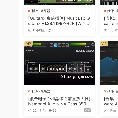
插件
·
效果器
插件
·
[Guitarix 集成插件] MusicLab G
[虚拟吉
uitarix v1.38.1.1997-R2R [WiN]
ealTele
（7.5MB）
Keyge
11小时前
41
11小
VIP
VIP
插件
·
效果器
插件
·
[混合电子管和晶体管前置放大器]
[合集：
Nembrini Audio NA Bass 3500
ware A
v1.0.0 Incl Keygen-R2R [WiN]
7.0 In
VIP
22小时前
69
1天前
（31.0MB）
0.6MB