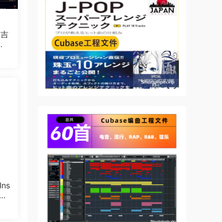
将吉
编
ns
POR
25