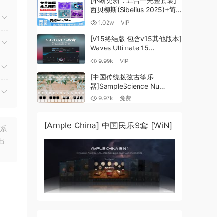
[不断更新：五合一完整套装]
西贝柳斯(Sibelius 2025)+简
谱插件V8+图片识别+音频识别
1.02w
VIP
+音色库+教程 [WiN,
MacOSX]（80.48GB+）
[V15终结版 包含v15其他版本]
Waves Ultimate 15
v25.05.27+一键安装版+安装
9.99k
VIP
方法+使用教程 [WiN,
MacOSX]
[中国传统拨弦古筝乐
（4.1GB+10.2GB+9.6GB）
器]SampleScience Nu
Guzheng v2.0 x64 VST
9.97k
免费
VST3 AU DECENT SAMPLER
[WiN, MacOSX]（158MB)
[Ample China] 中国民乐9套 [WiN]
联系
出