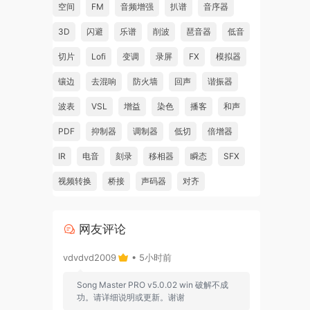
空间
FM
音频增强
扒谱
音序器
3D
闪避
乐谱
削波
琶音器
低音
切片
Lofi
变调
录屏
FX
模拟器
镶边
去混响
防火墙
回声
谐振器
波表
VSL
增益
染色
播客
和声
PDF
抑制器
调制器
低切
倍增器
IR
电音
刻录
移相器
瞬态
SFX
视频转换
桥接
声码器
对齐
网友评论
vdvdvd2009
• 5小时前
Song Master PRO v5.0.02 win 破解不成
功。请详细说明或更新。谢谢