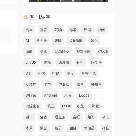
热门标签
合集
混音
混响
母带
压缩
均衡
AI
放大器
智能
音频编辑
延迟
编曲
失真
音频转换
视频编辑
饱和度
LiNUX
降噪
滤波器
分析
限制器
DJ
和弦
打谱
响度
音频分离
立体声
变声
塑形器
修音
播放器
Waves
Android
录音
Loops
消除齿音
校正
MIDI
机架
颗粒
磁带
复古
通道条
合唱
频谱
动态
水果
激励
粒子
侧链
节拍器
相位