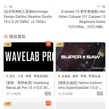
上一篇
下一篇
[达芬奇调色工具]Blackmagic
[Cubase 13 初学者指南] Ask
Design DaVinci Resolve Studio
Video Cubase 101 Cubase 13
19.0.0.25 [WiN]（4.76Gb）
Beginners Guide
TUTORiAL（570.1MB）
猜你喜欢
荐
VIP
VIP
宿主
·
工具
·
苹果
·
苹果其他应
合成器
·
插件
·
苹果
·
苹果合成
用
·
苹果宿主
器
[更新：母带处理] Steinberg
[锯齿合成器] Native Instrum
WaveLab Pro 13 v13.0.30
ents SuperStarSaw 1.0.0-H
+安装方法 [WiN, MacOSX]
CiSO [MacOSX]（182.43M
VIP
VIP
7小时前
8小时前
（285.6MB+）
B）
荐
VIP