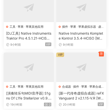
工具
·
苹果
·
苹果其他应用
插件
·
苹果
·
苹果虚拟乐器
·
虚
拟乐器
[DJ工具] Native Instruments
Native Instruments Komplet
Traktor Pro 4.5.1.21-HCiSO
e Kontrol 3.5.4-HCiSO [Mac
[MacOSX]（402.83MB）
OSX]（ 823.17MB）
VIP
9小时前
9小时前
荐
VIP
工具
·
苹果
·
苹果其他应用
合成器
·
插件
·
苹果
·
苹果合成
器
[演奏转乐句MIDI音序器] S1g
[新一代传奇虚拟合成器] reFX
ns Of L1fe Stellarizer v0.9.1
Vanguard 2 v2.1.15-V.R [Wi
BETA-ARCADiA [WiN, MacO
N, MacOSX]（184MB+240
VIP
19小时前
2
20小时前
SX]（22MB）
MB）