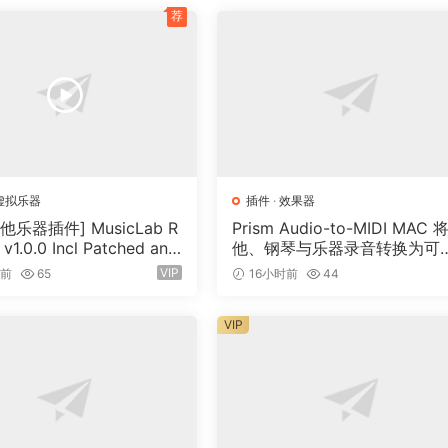
荐
虚拟乐器
插件
·
效果器
他乐器插件] MusicLab R
Prism Audio-to-MIDI MAC 
 v1.0.0 Incl Patched and
他、钢琴与乐器录音转换为可
n-R2R [WiN]（13.7MB）
辑 MIDI
VIP
时前
65
16小时前
44
VIP