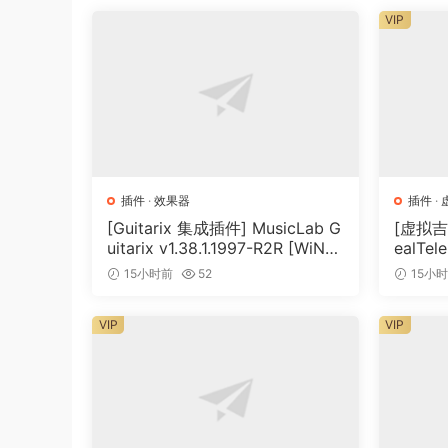
VIP
插件
·
效果器
插件
·
[Guitarix 集成插件] MusicLab G
[虚拟吉
uitarix v1.38.1.1997-R2R [WiN]
ealTele
（7.5MB）
Keyge
15小时前
52
15小
VIP
VIP