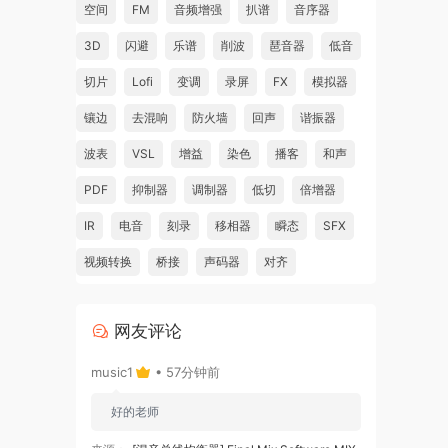
空间
FM
音频增强
扒谱
音序器
3D
闪避
乐谱
削波
琶音器
低音
切片
Lofi
变调
录屏
FX
模拟器
镶边
去混响
防火墙
回声
谐振器
波表
VSL
增益
染色
播客
和声
PDF
抑制器
调制器
低切
倍增器
IR
电音
刻录
移相器
瞬态
SFX
视频转换
桥接
声码器
对齐
网友评论
music1
• 57分钟前
好的老师