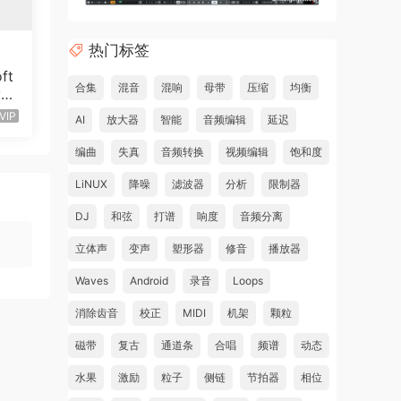
热门标签
ft
合集
混音
混响
母带
压缩
均衡
5.
5
VIP
AI
放大器
智能
音频编辑
延迟
编曲
失真
音频转换
视频编辑
饱和度
LiNUX
降噪
滤波器
分析
限制器
DJ
和弦
打谱
响度
音频分离
立体声
变声
塑形器
修音
播放器
Waves
Android
录音
Loops
消除齿音
校正
MIDI
机架
颗粒
磁带
复古
通道条
合唱
频谱
动态
水果
激励
粒子
侧链
节拍器
相位