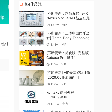
热门资源
[不断更新：超值五代]reFX
Nexus 5 v5.4.14+新皮肤几十
套+原厂+全套扩展+教程
1.48w
VIP
[WiN, MacOSX]（260GB+)
[不断更新：三体中国民乐全
套] Three-Body Technology-
R2R [WiN, MacOSX]
足感相
1.41w
VIP
（35.59GB+）
[不断更新：简化版+完整版]
Cubase Pro 15/14
VR/R2R/U2B+原厂音源+插件
1.15w
VIP
+光谱层+扩展+安装 [WiN,
MacOSX]（704.0MB+）
[不断更新] VIP专享资源通道
[2026.06][你懂的…]
1.12w
VIP
Kontakt 使用教程
（768.99Mb）
1.03w
免费