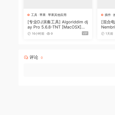
工具
·
苹果
·
苹果其他应用
插件
·
[专业DJ演奏工具] Algoriddim dj
[混合
ay Pro 5.6.8-TNT [MacOSX]
Nembri
（290MB）
v1.0.0
VIP
16小时前
9
1天前
（31.0
评论
0