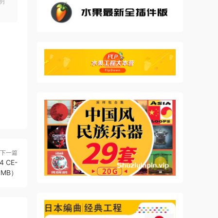
明
下一篇
4 CE-
93MB）