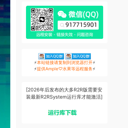
⚡
本站链接请复制到浏览器打开
⚡
⚡
提供Ample♡水果等远程服务
⚡
[2026年后发布的大多R2R版需要安
装最新R2RSystem运行库才能激活]