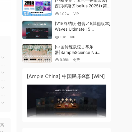
[不断更新：五合一完整套装]
西贝柳斯(Sibelius 2025)+简
谱插件V8+图片识别+音频识别
1.02w
VIP
+音色库+教程 [WiN,
MacOSX]（80.48GB+）
[V15终结版 包含v15其他版本]
Waves Ultimate 15
v25.05.27+一键安装版+安装
10k
VIP
方法+使用教程 [WiN,
MacOSX]
[中国传统拨弦古筝乐
（4.1GB+10.2GB+9.6GB）
器]SampleScience Nu
Guzheng v2.0 x64 VST
9.98k
免费
VST3 AU DECENT SAMPLER
[WiN, MacOSX]（158MB)
[Ample China] 中国民乐9套 [WiN]
联系