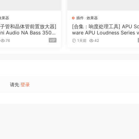
效果器
插件
·
效果器
电子管和晶体管前置放大器]
[合集：响度处理工具] APU So
ni Audio NA Bass 3500
ware APU Loudness Series v
 Incl Keygen-R2R [WiN]
7.0 Incl Keygen-R2R [WiN]（
VIP
76
1天前
42
MB）
0.6MB）
请先
登录