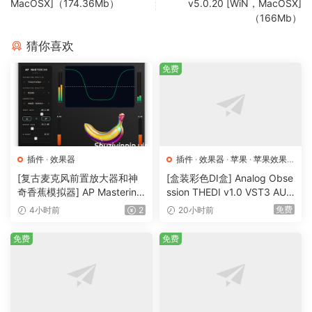
MacOSX]（174.36Mb）
v5.0.20 [WiN，MacOSX]
（166Mb）
猜你喜欢
免费
插件
·
效果器
插件
·
效果器
·
苹果
·
苹果效果
器
[复古麦克风前置放大器和神
[盒装彩色DI盒] Analog Obse
奇香蕉模拟器] AP Mastering
ssion THEDI v1.0 VST3 AU
Class-A v2.3.0 Incl Patched
AAX [WiN, MacOSX]（17.8
免费
4小时前
2
20小时前
and Keygen-R2R [WiN]（11.
MB)
13MB）
免费
免费