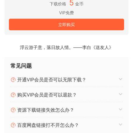
定一切的是声音。
5
下载价格
金币
VIP免费
包含内容：
立即购买
Aurora DSP Absylon Bass v1.0.0
Aurora DSP Banshee Nano v1.0.0
浮云游子意，落日故人情。——李白《送友人》
Aurora DSP Dead Kitty v1.1.0
Aurora DSP DriveThru Cerbes v1.1.0
Aurora DSP EQ510 v1.24
常见问题
Aurora DSP Gorilla Bass Studio Suite v1.2.0
Aurora DSP Gorilla v1.2.0
开通VIP会员是否可以无限下载？
Aurora DSP IronHeart v1.3.0
Aurora DSP Laboga Chainsaw Distortion v1.1.0
购买VIP会员是否可以退款？
Aurora DSP Laney Digbeth Production Suite v1.0.0
Aurora DSP Mammoth v1.6.1
资源下载链接失效怎么办？
Aurora DSP Mr Hector v1.3.0
Aurora DSP RottenPoolVerb v1.7.0
百度网盘链接打不开怎么办？