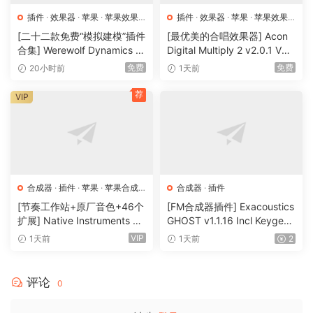
插件
·
效果器
·
苹果
·
苹果效果
插件
·
效果器
·
苹果
·
苹果效果
器
器
[二十二款免费“模拟建模”插件
[最优美的合唱效果器] Acon
合集] Werewolf Dynamics Pl
Digital Multiply 2 v2.0.1 VST
ugins Bundle v0.7.6 VST3 C
VST3 AU AAX [WiN, MacOS
免费
免费
20小时前
1天前
LAP AU [WiN, MacOSX]（1
X]（66.3MB）
85MB+313MB)
荐
VIP
合成器
·
插件
·
苹果
·
苹果合成
合成器
·
插件
器
[节奏工作站+原厂音色+46个
[FM合成器插件] Exacoustics
扩展] Native Instruments M
GHOST v1.1.16 Incl Keygen-
aschine 3.6.0-HCiSO [Mac
R2R [WiN]（12.1MB）
VIP
1天前
1天前
2
OSX]（1.41GB+32GB)
评论
0