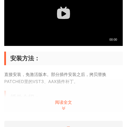
安装方法：
直接安装，免激活版本。部分插件安装之后，拷贝替换
PATCHED里的VST3、AAX插件补丁。
插件介绍：
阅读全文
Aurora DSP 是一支由声音工程师、制作人和开发者组成的团
队。拥有超过 10 年的声音工程经验，Aurora DSP 明白最终决