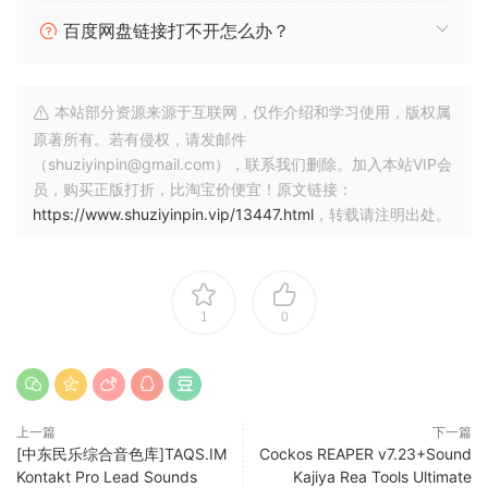
界面可以让你选择短语，而 FX 页面可以让你完全控制 EQ。使
百度网盘链接打不开怎么办？
用增加的延迟来产生意想不到的复杂性和混响，以带出这些传
统声乐中常见的那种浩瀚感。
现场录制短语
蒙古人声，尤其是
呼麦，因营造出神秘的氛围而闻名于世，这种氛围将听众带入
本站部分资源来源于互联网，仅作介绍和学习使用，版权属
虚幻的地方和遥远的世界。通过使用高品质 Neumann M149、
原著所有。若有侵权，请发邮件
U87 和 KM184 麦克风的位置阵列以及 Sennheiser MD421，
（shuziyinpin@gmail.com），联系我们删除。加入本站VIP会
我们可以捕捉这些歌手音色的最细微细节，为您准备了无与伦
员，购买正版打折，比淘宝价便宜！原文链接：
比的专业混音。
蒙古声音 – 古老乐句
– 17 个主题中的 621 个不
https://www.shuziyinpin.vip/13447.html
，转载请注明出处。
同的现场录制乐句
– 每个主题 51 个样本
– 独特的歌唱方式，兼
容大多数模式
– 3 个类别：女声、男声和男声喉音
– 神秘而深奥
的声音
– 所有控件均可完全 MIDI 映射
男声、女声和男声喉音
乐
句分为三类：男声、女声和男声喉音。男声和女声类别由
1
0
Urtiin duu 歌唱组成。这种已有 2000 年历史的歌唱形式翻译
为“长歌”，在蒙古社会中占有重要的地位，经常在节日和活动中
演唱。歌声唤起广阔的空间并超越时间。
上一篇
下一篇
男性喉音类别指的是神秘的喉音，涉及循环呼吸，可以通过同
[中东民乐综合音色库]TAQS.IM
Cockos REAPER v7.23+Sound
时唱出 2 或 3 个音符产生共鸣和声。世界上很少有人拥有这种
Kontakt Pro Lead Sounds
Kajiya Rea Tools Ultimate