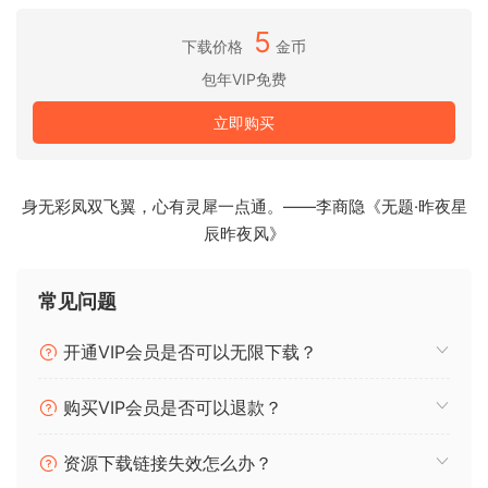
喉音歌手阿希特·内尔吉是世界上最著名的歌手之一。他师从著
5
名歌手 D. 孙杜伊和 D. 甘博勒德，以精湛的嗓音。他拥有蒙古
下载价格
金币
文化学院音乐教学学士学位和蒙古国立大学蒙古音乐硕士学
包年VIP免费
位。
立即购买
额尔登采切格·肯梅德赫演唱了女声长歌。她在乌兰乌德的一场
比赛中夺得一等奖，从此开始了漫长的蒙古传统歌唱生涯。她
的音域非常宽广，受到世界各地的人们的喜爱。
身无彩凤双飞翼，心有灵犀一点通。——李商隐《无题·昨夜星
辰昨夜风》
蒙古长歌大师蒙克巴特·乌勒孜定期与乌兰巴托马头琴乐团合作
演出。他参加过当地和世界各地的演出。
常见问题
简洁直观的界面
蒙古声音 — 古代短语与我们的抒情和民族短语系列有着同样的
开通VIP会员是否可以无限下载？
精神，它深入了一个神秘而深奥的世界。这种独特的人声风格
与西方音乐理论不太相符，尤其是呼麦。从技术上讲，它们是
购买VIP会员是否可以退款？
大调，但感觉却不是这样，而且可以与大多数其他模式配合使
用。
资源下载链接失效怎么办？