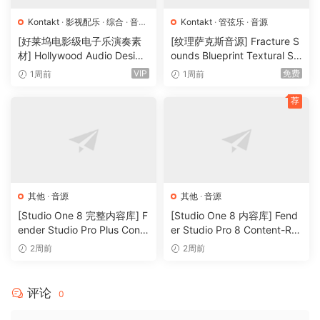
Mongolian singing. Divided into three categories, Female,
Kontakt
·
影视配乐
·
综合
·
音效
Kontakt
·
管弦乐
·
音源
Male, and Throat, the library delves into the more mystical
特殊
·
音源
[好莱坞电影级电子乐演奏素
[纹理萨克斯音源] Fracture S
places of vocalizations. The Female and Male parts are
材] Hollywood Audio Design
ounds Blueprint Textural Sa
based on the traditional long song, or Urtiin duu, a most
FUTURE WORLDS [KONTAK
x (Woodwind Experiments)
VIP
免费
1周前
1周前
T]（2.52GB）
[KONTAKT]（405MB）
ancient art loudly sung from the mountaintops, each long,
荐
drawn-out syllable evoking the deep, vast, open spaces of
the Mongolian steppe.
Then there’s the famous throat singing – the Mongol
Khoomei – which relies on guttural vibrations and circular
breathing, creating a completely alien, otherworldly sound.
其他
·
音源
其他
·
音源
At first listen, it inspires visions of far out sci-fi/fantasy
[Studio One 8 完整内容库] F
[Studio One 8 内容库] Fend
worlds or ancient religions.
ender Studio Pro Plus Conte
er Studio Pro 8 Content-R2
nt 2026-R2R（166GB）
R（33.5GB）
2周前
2周前
MONGOLIAN VOICES – ANCIENT PHRASES is the perfect
vocal instrument to add a raw, esoteric flavor to your
评论
music.
0