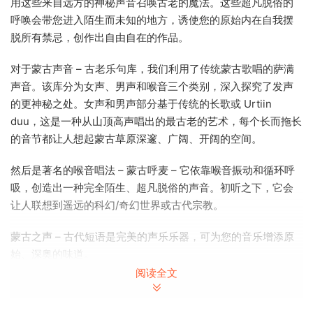
用这些来自远方的神秘声音召唤古老的魔法。这些超凡脱俗的
呼唤会带您进入陌生而未知的地方，诱使您的原始内在自我摆
脱所有禁忌，创作出自由自在的作品。
对于蒙古声音 – 古老乐句库，我们利用了传统蒙古歌唱的萨满
声音。该库分为女声、男声和喉音三个类别，深入探究了发声
的更神秘之处。女声和男声部分基于传统的长歌或 Urtiin
duu，这是一种从山顶高声唱出的最古老的艺术，每个长而拖长
的音节都让人想起蒙古草原深邃、广阔、开阔的空间。
然后是著名的喉音唱法 – 蒙古呼麦 – 它依靠喉音振动和循环呼
吸，创造出一种完全陌生、超凡脱俗的声音。初听之下，它会
让人联想到遥远的科幻/奇幻世界或古代宗教。
蒙古之声 – 古代短语是完美的声乐乐器，可为您的音乐增添原
始、深奥的味道。
阅读全文
阿希特·内尔吉、额尔登采切格·肯梅德赫和蒙克巴特·乌勒孜
蒙古族声音背后的艺术家 — — 古老短语