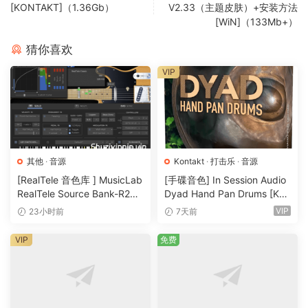
[KONTAKT]（1.36Gb）
V2.33（主题皮肤）+安装方法
发声技巧。
[WiN]（133Mb+）
FX
PAGE
猜你喜欢
MONGOLIAN VOICES – ANCIENT PHRASES 包括现代工具，
VIP
如内置均衡器、延迟和混响。立即访问最重要的功能，以及自
由深入挖掘以完美塑造您的声音。
需要 Native Instrument 的 KONTAKT 6.7.1 或更高版本的完整
版本！
其他
·
音源
Kontakt
·
打击乐
·
音源
THE SPIRITUAL SOUNDS OF THE VOICE
[RealTele 音色库 ] MusicLab
[手碟音色] In Session Audio
Invoke the old magic with these mysterious voices from
RealTele Source Bank-R2R
Dyad Hand Pan Drums [KO
beyond. These otherworldly calls will deliver you into
[WiN]（3.13GB）
NTAKT]（4.33GB）
VIP
23小时前
7天前
strange and unknown places, enticing your primordial
inner self to break your compositions free from all
VIP
免费
inhibitions.
For the MONGOLIAN VOICES – ANCIENT PHRASES library,
we tapped into the shamanic sounds of traditional