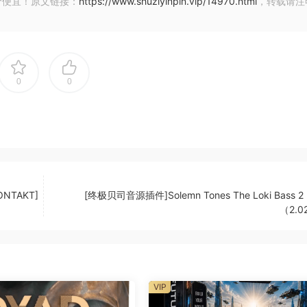
价便宜！原文链接：
https://www.shuziyinpin.vip/14970.html
，转载请注
0
0
 In The Sky ORGAN”
uture Quality 齿轮链！
KONTAKT]
[终极贝司音源插件]Solemn Tones The Loki Bass 2 
（2.0
itable.
 LOWREY Organ
VIP