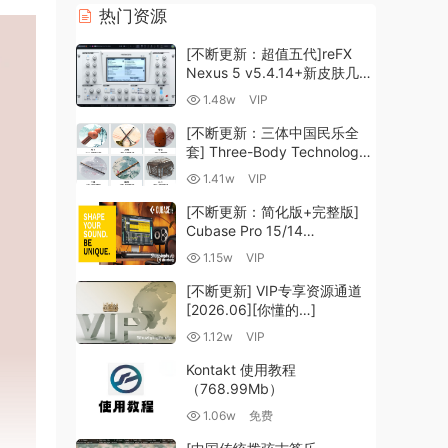
热门资源
[不断更新：超值五代]reFX
Nexus 5 v5.4.14+新皮肤几十
套+原厂+全套扩展+教程
1.48w
VIP
[WiN, MacOSX]（260GB+)
[不断更新：三体中国民乐全
套] Three-Body Technology-
R2R [WiN, MacOSX]
1.41w
VIP
（35.59GB+）
[不断更新：简化版+完整版]
Cubase Pro 15/14
VR/R2R/U2B+原厂音源+插件
1.15w
VIP
+光谱层+扩展+安装 [WiN,
MacOSX]（704.0MB+）
[不断更新] VIP专享资源通道
[2026.06][你懂的…]
1.12w
VIP
Kontakt 使用教程
（768.99Mb）
1.06w
免费