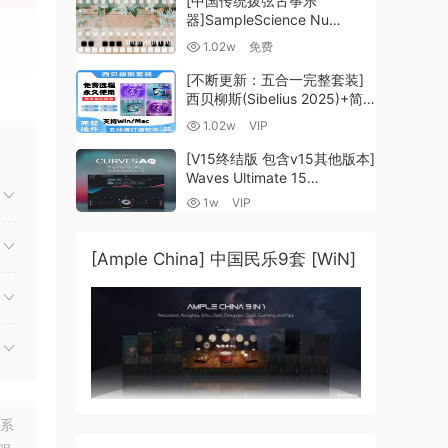
[中国传统拨弦古筝乐
器]SampleScience Nu
Guzheng v2.0 x64 VST
1.02w
免费
VST3 AU DECENT SAMPLER
[WiN, MacOSX]（158MB)
[不断更新：五合一完整套装]
西贝柳斯(Sibelius 2025)+简
谱插件V8+图片识别+音频识别
1.02w
VIP
+音色库+教程 [WiN,
MacOSX]（80.48GB+）
[V15终结版 包含v15其他版本]
Waves Ultimate 15
v25.05.27+一键安装版+安装
1w
VIP
方法+使用教程 [WiN,
MacOSX]
（4.1GB+10.2GB+9.6GB）
[Ample China] 中国民乐9套 [WiN]
联系