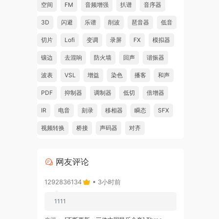
空间
FM
音频增强
扒谱
音序器
3D
闪避
乐谱
削波
琶音器
低音
切片
Lofi
变调
录屏
FX
模拟器
镶边
去混响
防火墙
回声
谐振器
波表
VSL
增益
染色
播客
和声
PDF
抑制器
调制器
低切
倍增器
IR
电音
刻录
移相器
瞬态
SFX
视频转换
桥接
声码器
对齐
网友评论
1292836134
• 3小时前
1111