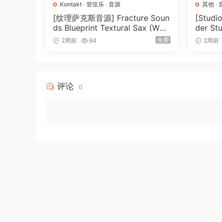
Kontakt
·
管弦乐
·
音源
其他
·
[纹理萨克斯音源] Fracture Soun
[Stud
ds Blueprint Textural Sax (Woo
der St
dwind Experiments) [KONTAK
026-R
免费
2周前
64
2周前
T]（405MB）
评论
0