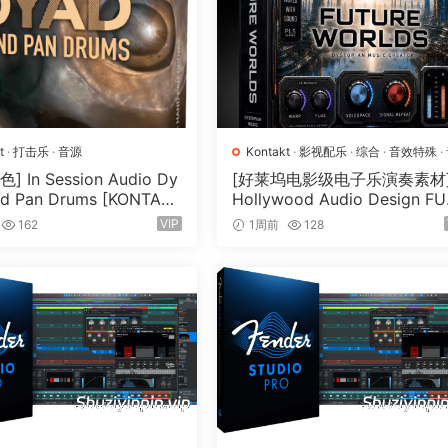
(48kHz/24bit)
o tape
t
·
打击乐
·
音源
Kontakt
·
影视配乐
·
综合
·
音效特殊
·
源
 In Session Audio Dy
[好莱坞电影级电子乐演奏素材
d Pan Drums [KONTAK
Hollywood Audio Design F
33GB）
RE WORLDS [KONTAKT]（2.
VIP
162
1周前
128
GB）