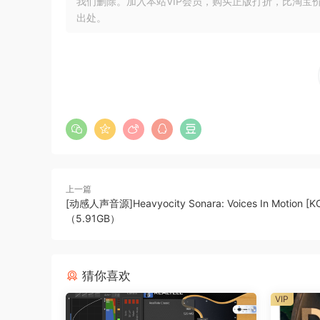
我们删除。加入本站VIP会员，购买正版打折，比淘宝
出处。
这个工具的认可价值是无与伦比的。
我们的目的是非常接近 LOWREY 风琴
以及传奇的 FAB FOUR L-S-D 音效。
以下是主要功能：
– 适用于 Kontakt 5.4.3 （48kHz/24bit） 的“Lucy
– 易于使用的界面
上一篇
– 带有录制到磁带的老式 FX 的混音就绪声音– PastToF
[动感人声音源]Heavyocity Sonara: Voices In Motion [
（5.91GB）
The recognition value of this instrument is inim
Our intention was to get pretty close to the
猜你喜欢
VIP
and legendary FAB FOUR L-S-D sound.