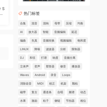
r S
热门标签
3.
合集
混音
混响
母带
压缩
均衡
AI
放大器
智能
音频编辑
延迟
编曲
失真
音频转换
视频编辑
饱和度
LiNUX
降噪
滤波器
分析
限制器
DJ
和弦
打谱
响度
音频分离
立体声
变声
塑形器
修音
播放器
Waves
Android
录音
Loops
消除齿音
MIDI
校正
机架
颗粒
磁带
复古
通道条
合唱
频谱
动态
水果
激励
粒子
侧链
节拍器
相位