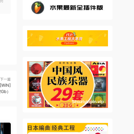
明
下一篇
[WiN]
2Gb）