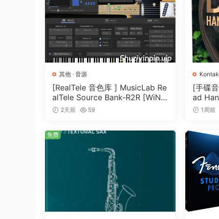
Here are the main features:
– “Lucy In The Sky ORGAN” for Kontakt 5.4.3 
– easy to use interface
– mix-ready sound with vintage FX recorded t
– PastToFuture Quality Gear Chain!
其他
·
音源
Kontak
[RealTele 音色库 ] MusicLab Re
[手碟音色]
P2P
alTele Source Bank-R2R [WiN]
ad Han
（3.13GB）
T]（4.
2天前
59
1周前
🏠 HomePage
免费