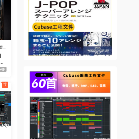
音
]
UTU
52
VIP
荐