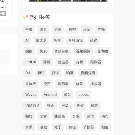
Au
. K
5M
VIP
热门标签
合集
混音
混响
母带
压缩
均衡
AI
放大器
智能
音频编辑
延迟
编曲
失真
音频转换
视频编辑
饱和度
LiNUX
降噪
滤波器
分析
限制器
DJ
和弦
打谱
响度
音频分离
立体声
变声
塑形器
修音
播放器
Waves
Android
录音
Loops
消除齿音
校正
MIDI
机架
磁带
颗粒
复古
通道条
合唱
频谱
动态
水果
激励
粒子
侧链
节拍器
相位