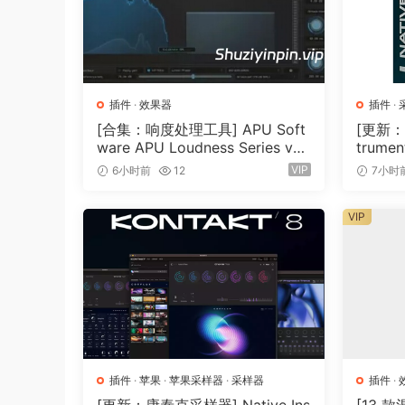
插件
·
效果器
插件
·
[合集：响度处理工具] APU Soft
[更新：康
ware APU Loudness Series v5.
trumen
7.0 Incl Keygen-R2R [WiN]（5
TABLE-
VIP
6小时前
12
7小时
0.6MB）
GB）
VIP
插件
·
苹果
·
苹果采样器
·
采样器
插件
·