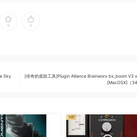
gramming your bass tracks from scratch, Loki 2 will be the
 of your mix.
0
0
in
ap
e Sky
[传奇的底鼓工具]Plugin Alliance Brainworx bx_boom V3 v
[MacOSX]（3
VIP