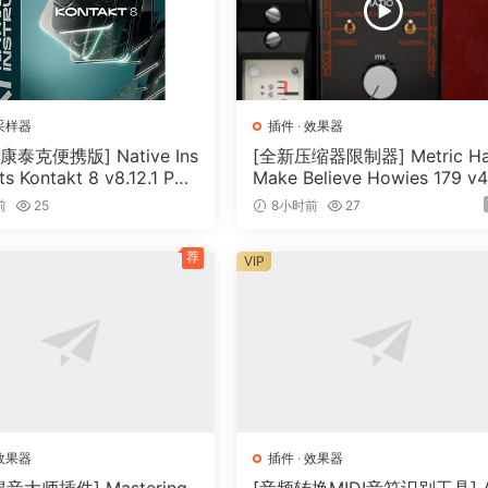
采样器
插件
·
效果器
泰克便携版] Native Ins
[全新压缩器限制器] Metric Ha
ts Kontakt 8 v8.12.1 POR
Make Believe Howies 179 v4.
vkDanilov [WiN]（1.25
7-R2R [WiN]（30.0MB）
前
25
8小时前
27
荐
VIP
效果器
插件
·
效果器