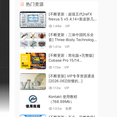
热门资源
[不断更新：超值五代]reFX
Nexus 5 v5.4.14+新皮肤几十
套+原厂+全套扩展+教程
1.48w
VIP
[WiN, MacOSX]（260GB+)
[不断更新：三体中国民乐全
套] Three-Body Technology-
R2R [WiN, MacOSX]
1.41w
VIP
（35.59GB+）
[不断更新：简化版+完整版]
Cubase Pro 15/14
VR/R2R/U2B+原厂音源+插件
1.15w
VIP
+光谱层+扩展+安装 [WiN,
MacOSX]（704.0MB+）
[不断更新] VIP专享资源通道
[2026.06][你懂的…]
1.12w
VIP
Kontakt 使用教程
（768.99Mb）
1.03w
免费