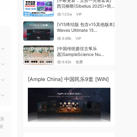
[不断更新：五合一完整套装]
西贝柳斯(Sibelius 2025)+简
谱插件V8+图片识别+音频识别
1.02w
VIP
+音色库+教程 [WiN,
MacOSX]（80.48GB+）
[V15终结版 包含v15其他版本]
Waves Ultimate 15
v25.05.27+一键安装版+安装
9.98k
VIP
方法+使用教程 [WiN,
MacOSX]
[中国传统拨弦古筝乐
（4.1GB+10.2GB+9.6GB）
器]SampleScience Nu
Guzheng v2.0 x64 VST
9.92k
免费
VST3 AU DECENT SAMPLER
[WiN, MacOSX]（158MB)
器。
[Ample China] 中国民乐9套 [WiN]
联系
明