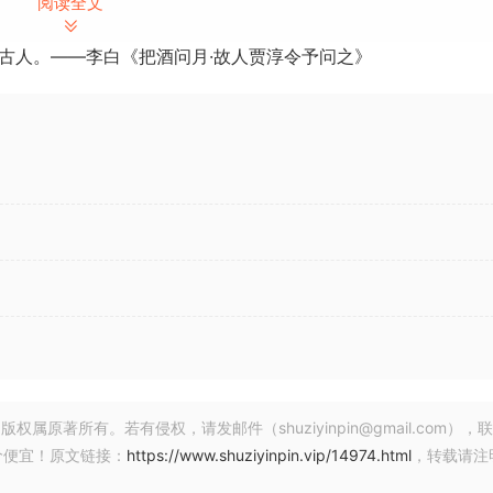
阅读全文
古人。——李白《把酒问月·故人贾淳令予问之》
2 October 2024 | 2.02 GB
行编程，Loki 2 都将是为您的混音奠定基础的终极贝斯采样
著所有。若有侵权，请发邮件（shuziyinpin@gmail.com），
奏法，包括巴掌
价便宜！原文链接：
https://www.shuziyinpin.vip/14974.html
，转载请注