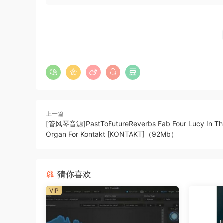
Whether you’re replacing recorded bass or pro
ultimate bass sampler to create the foundation
– Sampled with a Dingwall NG2 Bass
– Tracked through a world-class recording cha
– Includes Clean DI and 5 mix-ready tones
– No Kontakt or 3rd party sampler required
– Access 20 different articulations including sl
上一篇
P2P
[管风琴音源]PastToFutureReverbs Fab Four Lucy In Th
Organ For Kontakt [KONTAKT]（92Mb）
🏠 HomePage
猜你喜欢
VIP