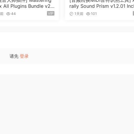
混音大师插件] Mastering
[音频转换MIDI音符识别工具] 
x All Plugins Bundle v20
rally Sound Prism v1.2.01 Incl
03 [WiN, MacOSX]（180
eygen-MOCHA [WiN]（166.
VIP
时前
44
1天前
101
B）
请先
登录