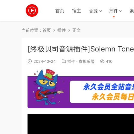
首页
宿主
音源
插件
素
当前位置：
首页
插件
正文
[终极贝司音源插件]Solemn Tones T
2024-10-24
插件
·
虚拟乐器
410