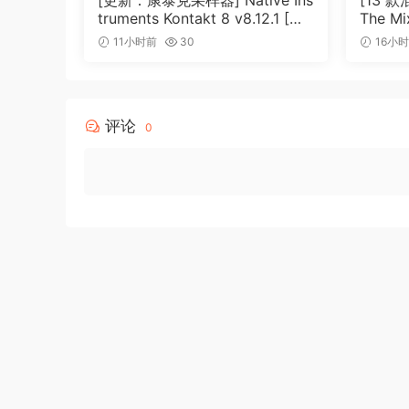
[更新：康泰克采样器] Native Ins
[13 款
truments Kontakt 8 v8.12.1 [Wi
The Mi
N, MacOSX]（1.2GB+）
26.08.
11小时前
30
16小
MB+）
评论
0