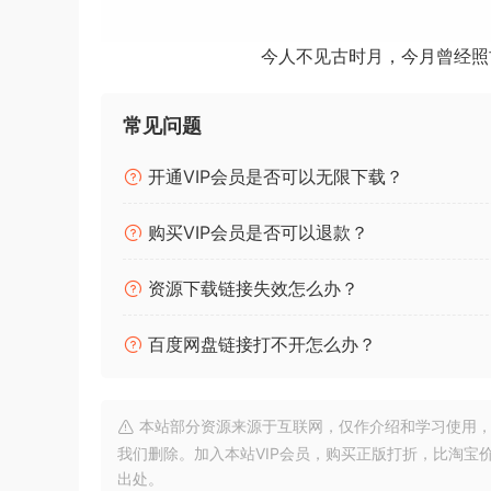
今人不见古时月，今月曾经照
常见问题
P2P | 2
开通VIP会员是否可以无限下载？
安装方法：
直接安装，免激活版本。
购买VIP会员是否可以退款？
无论您是替换录制的贝斯还是从头开始对贝斯音轨进
资源下载链接失效怎么办？
– 使用 Dingwall NG2 Bass 采样
百度网盘链接打不开怎么办？
– 通过世界一流的录音链
进行跟踪– 包括 Clean DI 和 5 种混音就绪音调
– 无需
本站部分资源来源于互联网，仅作介绍和学习使用，版权属原
Kontakt 或第 3 方采样器 – 访问 20 种不同的
我们删除。加入本站VIP会员，购买正版打折，比淘宝
出处。