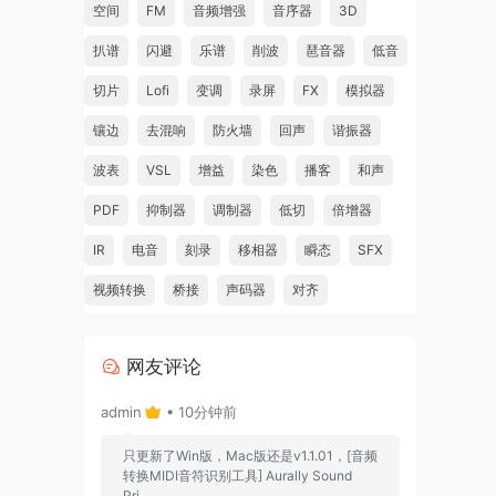
空间
FM
音频增强
音序器
3D
扒谱
闪避
乐谱
削波
琶音器
低音
切片
Lofi
变调
录屏
FX
模拟器
镶边
去混响
防火墙
回声
谐振器
波表
VSL
增益
染色
播客
和声
PDF
抑制器
调制器
低切
倍增器
IR
电音
刻录
移相器
瞬态
SFX
视频转换
桥接
声码器
对齐
网友评论
admin
• 10分钟前
只更新了Win版，Mac版还是v1.1.01，[音频
转换MIDI音符识别工具] Aurally Sound
Pri...