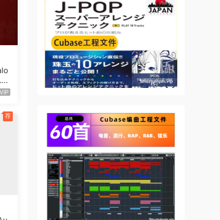
lo
1.1
VIP
荐