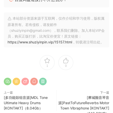
效果部分包含用于 Distortion、BP （Bandpass） Filter、
Delay 和 Reverb 的控件。
本站部分资源来源于互联网，仅作介绍和学习使用，版权属
Distortion 切换按钮：
打开和关闭 Tape
原著所有。若有侵权，请发邮件
distortion/saturation（磁带失真/饱和）。
（shuziyinpin@gmail.com），联系我们删除。加入本站VIP会
员，购买正版打折，比淘宝价便宜！原文链接：
失真：
调节饱和度/失真量。在控件的高端，您会听到磁带压缩
https://www.shuziyinpin.vip/15157.html
，转载请注明出处。
开始 – 这可以防止电平完全不成比例。
BP 滤波器频率（uency）：
控制带通滤波器的中心。我们选择
了相当宽的 BP 滤波器，具有平滑的曲线，以获得自然、温暖的
1
0
声音。不过，您可以使用它来扫描频谱，直至非常窄的高频
段。
延迟：
控制延迟返回量。
上一篇
下一篇
时间：
控制延迟间隔的时间。延迟是速度同步的，以 8 分音符/
[多功能鼓组音源]MDL Tone
[摩城颤音琴音
Ultimate Heavy Drums
源]PastToFutureReverbs Motor
四分音符作为基本单位。可能的范围是 1/8 到 12/8。
[KONTAKT]（8.04Gb）
Town Vibraphone [KONTAKT]