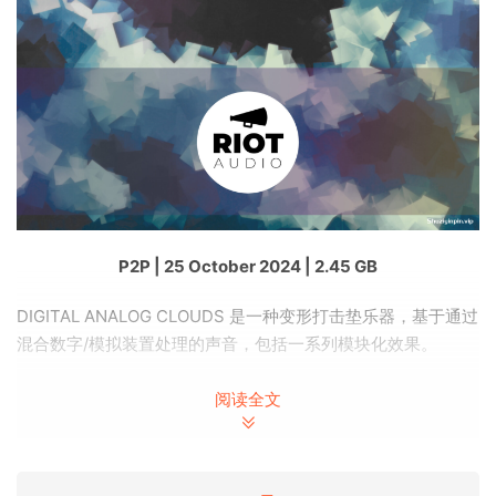
P2P | 25 October 2024 | 2.45 GB
DIGITAL ANALOG CLOUDS 是一种变形打击垫乐器，基于通过
混合数字/模拟装置处理的声音，包括一系列模块化效果。
我们广受赞誉的 CLOUDS 引擎可在不同的样品源和样品组之间
阅读全文
产生有机移动。它包含两层 A 和 B，每层又包含一个基础子层
和一个目标子层，即总共四层。