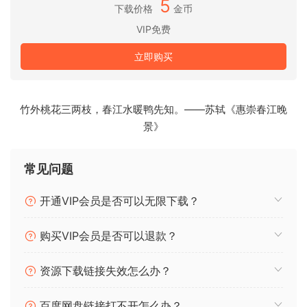
变形：
此部分控制引擎的变形参数。该引擎配置为随时间推移
5
下载价格
金币
从图层 A 和图层 B 的基本子图层调制到其目标子图层。
VIP免费
量：
这控制了基础图层变形为目标图层的程度。这可以分别控
立即购买
制 A 和 B。
速度：
控制从基础图层到目标图层的变形速度。低设置等于
竹外桃花三两枝，春江水暖鸭先知。——苏轼《惠崇春江晚
~300 毫秒的速度，而较高的设置会导致大约 9 秒的变形速
景》
度。
八度位数：
每一层（A、B）都包含三个八度音阶，每个八度音
常见问题
阶都在自己的 Kontakt 组中，并且具有细微的个体差异，例如
不同的录音片段、音高变化等。此部分允许对每个八度组进行
开通VIP会员是否可以无限下载？
音量控制。选择一个组，只获得简单、细腻的声音，或者将它
们全部拨入以获得完整的、类似风琴的多八度音阶扩展。
购买VIP会员是否可以退款？
X 淡化：
此推子允许您在主图层 A 和 B 之间过渡。我们建议将
资源下载链接失效怎么办？
其自动化或通过 MIDI CC（调制轮等）进行控制，因为这可以
在播放过程中为您提供最大的表现力。
百度网盘链接打不开怎么办？