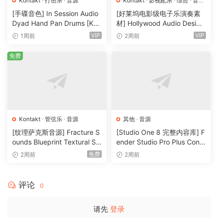
Kontakt
·
打击乐
·
音源
Kontakt
·
影视配乐
·
综合
·
音效
特殊
·
音源
[手碟音色] In Session Audio
[好莱坞电影级电子乐演奏素
以及开箱即用的声音设计工具，包括 Reaktor、Serum、Sugar
Dyad Hand Pan Drums [KO
材] Hollywood Audio Design
Bites Aparillo。
NTAKT]（4.33GB）
FUTURE WORLDS [KONTAK
VIP
VIP
1周前
2周前
T]（2.52GB）
特征
免费
Airy Factory
+ 无调性进化
+ Diamond Flux
+ 玻璃塔
Kontakt
·
管弦乐
·
音源
其他
·
音源
+ 和谐泛音
[纹理萨克斯音源] Fracture S
[Studio One 8 完整内容库] F
+ 抖动哔哔
ounds Blueprint Textural Sa
ender Studio Pro Plus Conte
声 + 怀旧迷雾
x (Woodwind Experiments)
nt 2026-R2R（166GB）
免费
2周前
2周前
+ 风琴故障
[KONTAKT]（405MB）
+ 冰箱
+ 恍惚的句子 – 每个乐器有 12 层声音：A/B 层每个子层有两个
评论
0
子层和 3 个八度音程扩展
– 每个乐器 6 个预设 = 总共
请先
登录