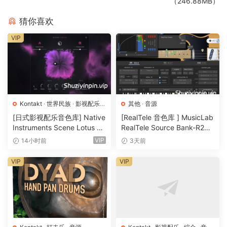
（246.88MB）
混响：
控制混响返回量。混响是一个建模的 Lexicon 480 数字
混响单元，具有较长的霍尔设置（9.0 秒）。
猜你喜欢
长度：
控制混响的大小 – 早期反射 （ER） 和后期反射 （LR）
VIP
都使用此控件进行调整。<！–spoiler_text_end–><！
–/dle_spoiler–>
Low， Mid 和 High： 控制参数均衡器的低、中和高频段的增
益。EQ 具有宽 Q，可实现音乐、柔和的衰减或增强效果。<！–
spoiler_text_end–><！-
Kontakt
·
世界民族
·
影视配乐
·
其他
·
音源
音源
[日式影视配乐音色库] Native
[RealTele 音色库 ] MusicLab
制作
Instruments Scene Lotus v1.
RealTele Source Bank-R2R
DIGITAL ANALOG CLOUDS 的源声音是使用最先进的混合数
1.2 [KONTAKT]（1.3GB）
[WiN]（3.13GB）
VIP
14小时前
3天前
字/模拟信号链制作的，包括舷外设备，例如
VIP
VIP
– 制造噪音共享系统加
– Telharmonic
– MI Plaits & Warps
– Intellijel Rainmaker
– Arp Odyssey