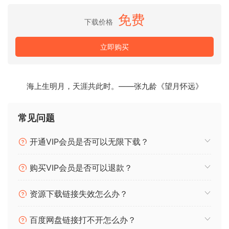
Headhunterz，Lost Frequencies，Dash Berlin等
键，合成器，主音，贝司，打击垫，弹奏
免费
下载价格
鼓–军鼓，Ki子，踩Hat，Percs
人声和奖金MIDI和音频茎
立即购买
需要完整版Kontakt 5.8.1或更高版本
海上生明月，天涯共此时。——张九龄《望月怀远》
常见问题
开通VIP会员是否可以无限下载？
购买VIP会员是否可以退款？
资源下载链接失效怎么办？
百度网盘链接打不开怎么办？