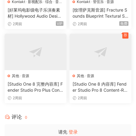
Kontakt
·
影视配乐
·
综合
·
音效
Kontakt
·
管弦乐
·
音源
特殊
·
音源
[好莱坞电影级电子乐演奏素
[纹理萨克斯音源] Fracture S
材] Hollywood Audio Design
ounds Blueprint Textural Sa
FUTURE WORLDS [KONTAK
x (Woodwind Experiments)
VIP
免费
2周前
2周前
T]（2.52GB）
[KONTAKT]（405MB）
荐
其他
·
音源
其他
·
音源
[Studio One 8 完整内容库] F
[Studio One 8 内容库] Fend
ender Studio Pro Plus Conte
er Studio Pro 8 Content-R2
nt 2026-R2R（166GB）
R（33.5GB）
2周前
2周前
评论
0
请先
登录