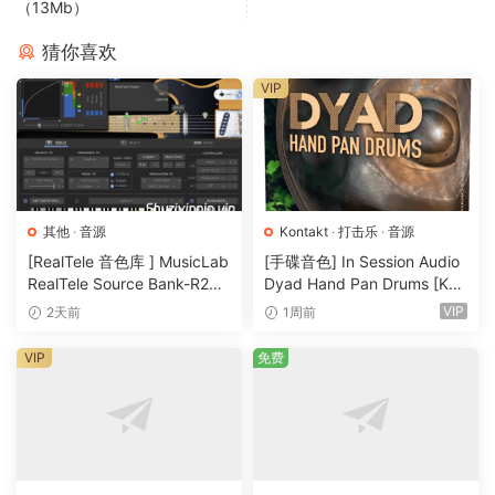
（13Mb）
猜你喜欢
VIP
其他
·
音源
Kontakt
·
打击乐
·
音源
[RealTele 音色库 ] MusicLab
[手碟音色] In Session Audio
RealTele Source Bank-R2R
Dyad Hand Pan Drums [KO
[WiN]（3.13GB）
NTAKT]（4.33GB）
VIP
2天前
1周前
VIP
免费