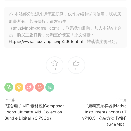
已知问题请注意，如果您已经更新到Kontakt 7.10。从7.9之前的
版本开始，您可能需要在首次启动时重新选择音频设备（仅限
本站部分资源来源于互联网，仅作介绍和学习使用，版权属
macOS）
原著所有。若有侵权，请发邮件
（shuziyinpin@gmail.com），联系我们删除。加入本站VIP会
版本7.10.2 2024-05-07
员，购买正版打折，比淘宝价便宜！原文链接：
https://www.shuziyinpin.vip/2905.html
，转载请注明出处。
修复了在macOS Sonoma上加载Logic Pro中的仪器时崩溃的
问题
修复了在macOS Sonoma上单击Logic Pro中的NI徽标时崩溃
的问题
0
0
修正了在Komplete Kontrol或Maschine中加载管弦乐工具库时
间歇性崩溃的问题
修正了安装佳能EOS相机软件时Kontakt单机崩溃的问题
当显示编辑视图时，文本字段忽略固定字符“a”
上一篇
下一篇
已知问题在Logic Pro中加载某些库时，加载时间间歇性过长且
[综合电子MiDi素材包]Composer
[康泰克采样器]Native
可视停止
Loops Ultimate Midi Collection
Instruments Kontakt 7
已知问题在Apple M2/M3计算机上以翻盖模式使用Kontakt时，
Bundle Digital（3.79Gb）
v7.10.5+安装方法 [WiN]
或当Kontakt托管在GarageBand中时，出现间歇性视觉故障和
（649Mb）
计算机关机