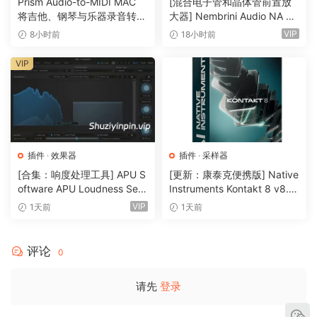
Prism Audio-to-MIDI MAC
[混合电子管和晶体管前置放
时视觉闪烁和崩溃的问题。
将吉他、钢琴与乐器录音转换
大器] Nembrini Audio NA Ba
修正了在关闭和重新打开 Kontakt 实例后，机架视图侧窗格的
为可编辑 MIDI
ss 3500 v1.0.0 Incl Keygen-
VIP
8小时前
18小时前
R2R [WiN]（31.0MB）
宽度被错误地调用。
修正了在 “自动 “和 “固定网格 “设置之间切换时，波形编辑器切
VIP
片会正确重新计算的问题
修正了 KSP：当父 ui_panel 的 UI ID 高于子 ui_panel 时崩溃
的问题。
修正 API： 控制台输出至 VS 代码现在可以正常工作
修正了在 macOS 14 上，主菜单下拉菜单没有悬停模式的问
插件
·
效果器
插件
·
采样器
题。
[合集：响度处理工具] APU S
[更新：康泰克便携版] Native
修正了在 macOS 14 上，拖放过程中文件名路径可见的问题。
oftware APU Loudness Seri
Instruments Kontakt 8 v8.1
es v5.7.0 Incl Keygen-R2R
2.1 PORTABLE-vkDanilov
改进的 从文件面板拖放现在可在不同的 Kontakt 实例之间使
VIP
1天前
1天前
[WiN]（50.6MB）
[WiN]（1.25GB）
用。
已知问题 在 macOS 上，当从旧版本的 Kontakt 升级到 7.9.0
评论
0
时，需要重新选择 CoreAudio 设备。
已知问题 在 Pro Tools 中，当缩放超过可用显示尺寸时，
请先
登录
Kontakt 窗口会被裁剪。
已知问题 在单一视图中，当点击电平表或乐器标题的空白处