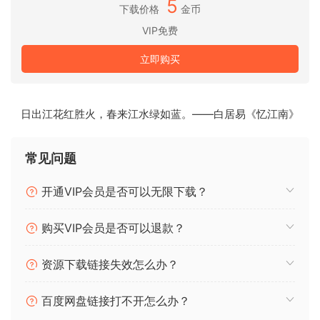
5
下载价格
金币
支持的操作系统：
VIP免费
• macOS 11.0 或更高版本
立即购买
• Apple Silicon 或 Intel Core 处理器
版本7.10.4 2024-05-21
日出江花红胜火，春来江水绿如蓝。——白居易《忆江南》
修正了包含Kontakt的DAW项目文件在每次重新保存后不再增加
的问题
常见问题
修正了编辑视图中Kontakt FX怪胎的Ul被错误初始化的问题
已知问题Kontakt 7与以下组合使用时间歇性崩溃：Logic Pro
开通VIP会员是否可以无限下载？
10.x、macOS 14、Kontrol S MK3。Logic Pro 11中不再出现
此问题
购买VIP会员是否可以退款？
已知问题在苹果M2/M3电脑上以翻盖模式使用Kontakt时，或者
当Kontakt托管在GarageBand中时，会出现间歇性视觉故障和
资源下载链接失效怎么办？
电脑关机。macOS 14.5上不再出现此问题
已知问题在Pro Tools中，当缩放比可用显示尺寸大时，
百度网盘链接打不开怎么办？
Kontakt窗口被裁剪