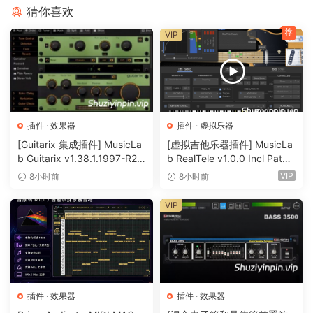
猜你喜欢
已知问题Kontakt 7与以下组合使用时间歇性崩溃：Logic Pro、
荐
macOS 14、Kontrol S MK3。苹果正在解决这个通信层崩溃的
VIP
问题
已知问题在Pro Tools中，当缩放比可用显示尺寸大时，
Kontakt窗口被裁剪
已知问题请注意，如果您已从7.9之前的版本更新到Kontakt
7.10，您可能需要在首次启动时重新选择音频设备（仅限
插件
·
效果器
插件
·
虚拟乐器
macOS）
[Guitarix 集成插件] MusicLa
[虚拟吉他乐器插件] MusicLa
b Guitarix v1.38.1.1997-R2R
b RealTele v1.0.0 Incl Patch
7.9.0 (2024-03-27)
[WiN]（7.5MB）
ed and Keygen-R2R [WiN]
VIP
8小时前
8小时前
（13.7MB）
索诺玛兼容性和错误修复
VIP
新增 macOS Sonoma 兼容性
修正了在 macOS 14 上，当 Kontakt 托管在 Logic Pro 中时，
切换 Hypha 预置会崩溃的问题。
修正了当 Kontakt 托管在 DAW 中时，打开用 Kontakt 独立保存
的 Multi 时崩溃的问题。
插件
·
效果器
插件
·
效果器
修正了在 Windows 上的 Cubase 13 中托管多个 Kontakt 实例