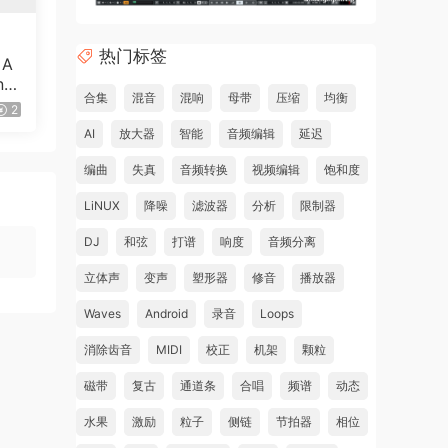
热门标签
 A
ncl
合集
混音
混响
母带
压缩
均衡
）
2
AI
放大器
智能
音频编辑
延迟
编曲
失真
音频转换
视频编辑
饱和度
LiNUX
降噪
滤波器
分析
限制器
DJ
和弦
打谱
响度
音频分离
立体声
变声
塑形器
修音
播放器
Waves
Android
录音
Loops
消除齿音
MIDI
校正
机架
颗粒
磁带
复古
通道条
合唱
频谱
动态
水果
激励
粒子
侧链
节拍器
相位