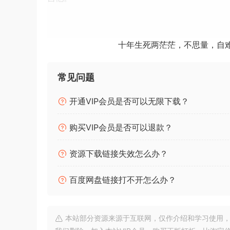
音符和工具
在Melodyne中，音符是用blobs表示的。通过
十年生死两茫茫，不思量，自
颤音、音量、咝音、长度、时间和声调。通过这种
句、动态和音色。而巧妙的算法确保你的编辑几乎
常见问题
为什么Melodyne更好
开通VIP会员是否可以无限下载？
Melodyne的声音如此之好，使用如此简单，是
决定性的因素是它对音乐的理解。
购买VIP会员是否可以退款？
Melodyne可以识别音符和它们之间的关系。只有在
的方式运作。作为音乐家和制作人，你的好处包括M
资源下载链接失效怎么办？
解的软件是无法提供的。
百度网盘链接打不开怎么办？
5.3.1版的新内容
5.3.1版本的更新包含改进和错误修复，这就是为
本站部分资源来源于互联网，仅作介绍和学习使用，版权属原
Pro Tools与ARA：当重复使用Melodyne中