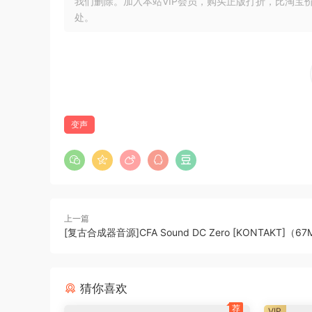
我们删除。加入本站VIP会员，购买正版打折，比淘宝
ARA和插件。在某些情况下，并不是每个音符都
处。
ARA：当创建一个新项目时，在某些情况下DAW
ARA: 当你从音符分配模式切换回编辑模式时，
Studio One：当启动Studio One时，有时在扫
Digital Performer。在少数情况下，移动Blob
Samplitude。在Melodyne 5.3中，有时会
单机执行。在音符分配模式中，执行 “将选择转换
变声
单机和ARA：在macOS Monterey下的非
键盘快捷键。曲目模式和剪辑模式的分配被错误地列在
键盘快捷键。渐变工具和咝咝声平衡工具现在直接
注释赋值模式。在某些情况下，当你在音符分配模
时间处理。当撤销用时间处理工具进行的编辑时，
上一篇
ARA：当使用通用算法时，在编辑Blobs时，有时
[复古合成器音源]CFA Sound DC Zero [KONTAKT]（6
主页
猜你喜欢
https://www.celemony.com/en/melodyne/what
荐
VIP