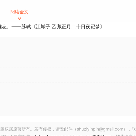
阅读全文
使用Melodyne强大的工具，你可以编辑（除其他外）每个音符的音
难忘。——苏轼《江城子·乙卯正月二十日夜记梦》
方式，你可以以一种音乐性的、直接的方式来加强演奏的音调、
总是听不到的，敏感的，自然的。
基于两点。最不重要的是技术。
这种知识的基础上，Melodyne的算法才能够 “思考 “并以这种
elodyne著名的卓越声音和许多其他优势，而缺乏对音乐背景
什么我们向所有用户推荐它。
著所有。若有侵权，请发邮件（shuziyinpin@gmail.com），
的撤销功能时，在非常特殊的情况下，Pro Tools可能会崩溃。