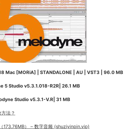
018 Mac [MORiA] | STANDALONE | AU | VST3 | 96.0 MB
 5 Studio v5.3.1.018-R2R| 26.1 MB
dyne Studio v5.3.1-V.R| 31 MB
解决方法？
3.76MB） – 数字音频 (shuziyinpin.vip)