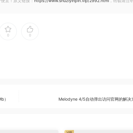
价便宜！原文链接：
https://www.shuziyinpin.vip/2992.html
，转载请注
被包含在本地播放中。
会显示错误信息，即使新项目没有错误。
可能会出现显示屏一直滚动到顶部，而不是返回到之前的垂直位置
描Melodyne插件时发生崩溃。
s可能导致崩溃。
0
0
出现老项目的ARA文件在播放时被静音。
为连接的序列 “功能有时会导致崩溃。
常高分辨率的屏幕上，全屏模式下可能会发生崩溃。
 “编辑工具 “下，而不是现在的 “查看配置”。
出现在振幅工具的下面，这与工具箱中的布局相对应。
式下编辑时，单个音符不会被回放。
有时会出现有关音符的声音保持不变的情况。
会出现显示错误（Blobs之间有间隙）。
7Mb）
Melodyne 4/5自动弹出访问官网的解
-is-melodyne
VIP