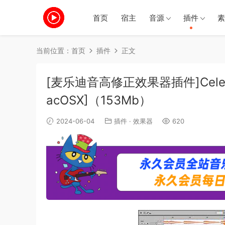
首页
宿主
音源
插件
素
当前位置：
首页
插件
正文
[麦乐迪音高修正效果器插件]Celemony M
acOSX]（153Mb）
2024-06-04
插件
·
效果器
620