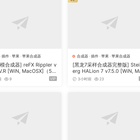
·
插件
·
苹果
·
苹果合成器
合成器
·
插件
·
苹果
·
苹果合成器
合成器] reFX Rippler v
[黑龙7采样合成器完整版] Stei
-V.R [WiN, MacOSX]（55
erg HALion 7 v7.5.0 [WiN, M
OSX]（673.3MB+920 MB+1.
VIP
前
9
3小时前
23
B+33.2GB）