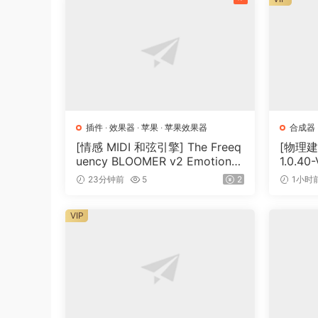
插件
·
效果器
·
苹果
·
苹果效果器
合成器
[情感 MIDI 和弦引擎] The Freeq
[物理建模
uency BLOOMER v2 Emotional
1.0.40
Chord Engine [WiN, MacOSX]
MB）
23分钟前
5
2
1小时
（26.99MB）
VIP