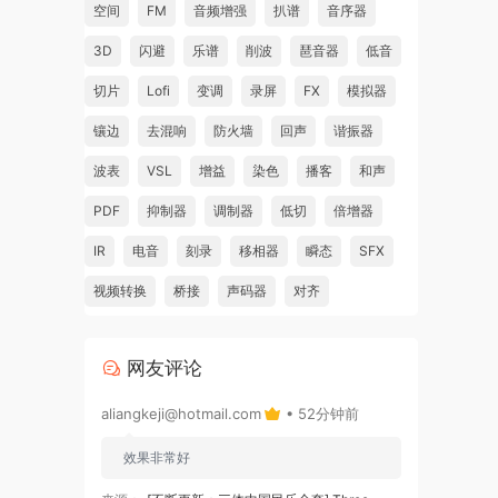
空间
FM
音频增强
扒谱
音序器
3D
闪避
乐谱
削波
琶音器
低音
切片
Lofi
变调
录屏
FX
模拟器
镶边
去混响
防火墙
回声
谐振器
波表
VSL
增益
染色
播客
和声
PDF
抑制器
调制器
低切
倍增器
IR
电音
刻录
移相器
瞬态
SFX
视频转换
桥接
声码器
对齐
网友评论
aliangkeji@hotmail.com
• 52分钟前
效果非常好