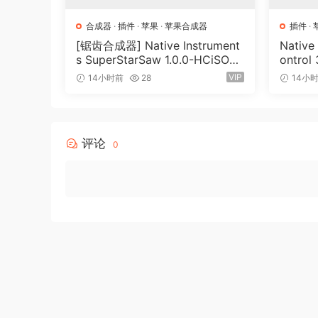
合成器
·
插件
·
苹果
·
苹果合成器
插件
·
[锯齿合成器] Native Instrument
Native
s SuperStarSaw 1.0.0-HCiSO
ontrol
[MacOSX]（182.43MB）
（ 823
VIP
14小时前
28
14小
评论
0