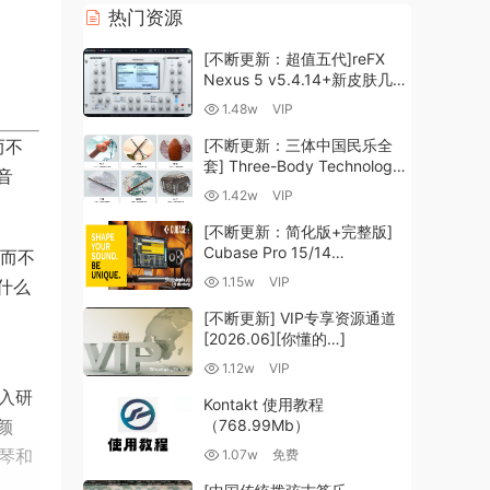
热门资源
[不断更新：超值五代]reFX
Nexus 5 v5.4.14+新皮肤几十
套+原厂+全套扩展+教程
1.48w
VIP
[WiN, MacOSX]（260GB+)
而不
[不断更新：三体中国民乐全
套] Three-Body Technology-
音
R2R [WiN, MacOSX]
1.42w
VIP
（35.59GB+）
[不断更新：简化版+完整版]
Cubase Pro 15/14
，而不
VR/R2R/U2B+原厂音源+插件
1.15w
VIP
什么
+光谱层+扩展+安装 [WiN,
MacOSX]（704.0MB+）
[不断更新] VIP专享资源通道
[2026.06][你懂的…]
1.12w
VIP
深入研
Kontakt 使用教程
颜
（768.99Mb）
钢琴和
1.07w
免费