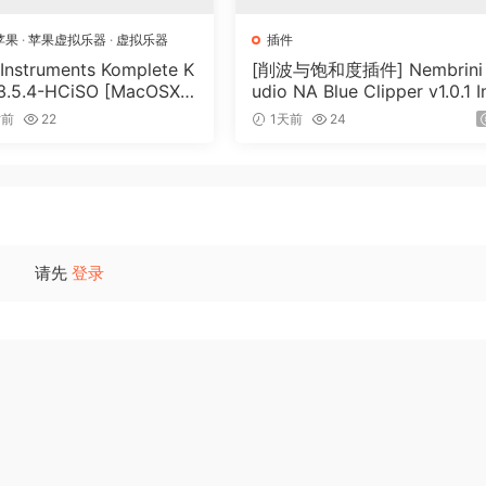
苹果
·
苹果虚拟乐器
·
虚拟乐器
插件
 Instruments Komplete K
[削波与饱和度插件] Nembrini
 3.5.4-HCiSO [MacOSX]
udio NA Blue Clipper v1.0.1 I
.17MB）
Keygen-R2R [WiN]（11.2MB
时前
22
1天前
24
请先
登录