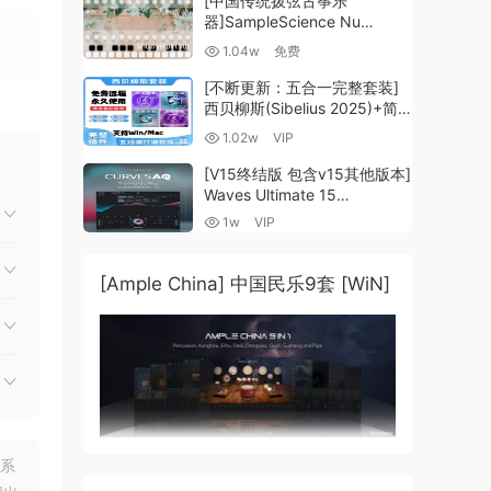
[中国传统拨弦古筝乐
器]SampleScience Nu
Guzheng v2.0 x64 VST
1.04w
免费
VST3 AU DECENT SAMPLER
高、
[WiN, MacOSX]（158MB)
[不断更新：五合一完整套装]
分
西贝柳斯(Sibelius 2025)+简
谱插件V8+图片识别+音频识别
1.02w
VIP
+音色库+教程 [WiN,
MacOSX]（80.48GB+）
[V15终结版 包含v15其他版本]
Waves Ultimate 15
v25.05.27+一键安装版+安装
1w
VIP
方法+使用教程 [WiN,
MacOSX]
音乐
（4.1GB+10.2GB+9.6GB）
[Ample China] 中国民乐9套 [WiN]
的理
联系