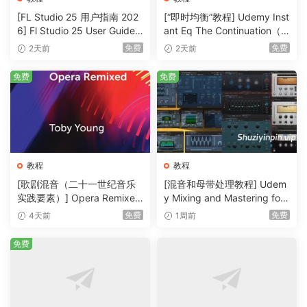
[FL Studio 25 用户指南 202
[“即时均衡”教程] Udemy Inst
6] Fl Studio 25 User Guide 2
ant Eq The Continuation（3
026（1MB）
36MB）
免费
免费
2天前
2天前
免费
免费
教程
教程
[歌剧混音（二十一世纪音乐
[混音和母带处理教程] Udem
实践要素）] Opera Remixed
y Mixing and Mastering for
(Elements in Twenty-First C
Producers [TUTORiAL]（6.
免费
免费
4天前
1周前
entury Music Practice)（2M
51GB）
B）
免费