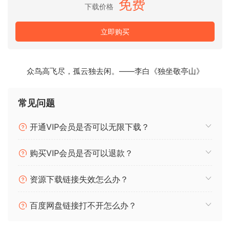
免费
氛围到丰富、级联的回声，Kuassa Efektor Echolyte使您能够
下载价格
以精确和细腻的方式塑造您的声音。
立即购买
主要特点：
– 三种桶链回声/延迟模型，每种都有其独特的特性和音色。
众鸟高飞尽，孤云独去闲。——李白《独坐敬亭山》
– 与BPM同步
– 多达8倍过采样：通过高达8倍的过采样体验清晰的音质和超
常见问题
平滑的操作，确保您的音色每一个细节都被忠实再现。
– 干/湿控制：微调原始信号与受影响声音之间的平衡，为您的
开通VIP会员是否可以无限下载？
混音实现完美融合。
– 可调整窗口大小：通过我们的可调整窗口功能，自定义插件界
购买VIP会员是否可以退款？
面，以适应您的工作流程和屏幕空间偏好。
– 用户友好界面：享受直观的单屏图形用户界面，使调节理想的
资源下载链接失效怎么办？
模糊音色变得直观且不费力。
– 可作为Amplifikation 360模块\*：将Efektor Echolyte无缝集
百度网盘链接打不开怎么办？
成到您的Amplifikation 360设置中，提供全面的吉他处理解决
方案。