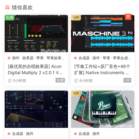
Echolyte empowers you to sculpt your sound with
猜你喜欢
precision and finesse.
荐
免费
VIP
Key Features:
Three models of bucket brigade echo/delay, each with its
unique character and tone.
Sync to BPM
插件
·
效果器
·
苹果
·
苹果效果
合成器
·
插件
·
苹果
·
苹果合成
Up to 8x Oversampling: Experience pristine audio quality
器
器
[最优美的合唱效果器] Acon
[节奏工作站+原厂音色+46个
and ultra-smooth operation with up to 8 times
Digital Multiply 2 v2.0.1 VST
扩展] Native Instruments M
oversampling, ensuring every detail of your tone is
VST3 AU AAX [WiN, MacOS
aschine 3.6.0-HCiSO [Mac
免费
VIP
5小时前
6小时前
X]（66.3MB）
OSX]（1.41GB+32GB)
faithfully reproduced.
Dry/Wet Control: Fine-tune the balance between your
VIP
original signal and the affected sound to achieve the
perfect blend for your mix.
Resizable Window: Customize the plugin interface to suit
your workflow and screen real estate preferences with our
resizable window feature.
合成器
·
插件
合成器
·
插件