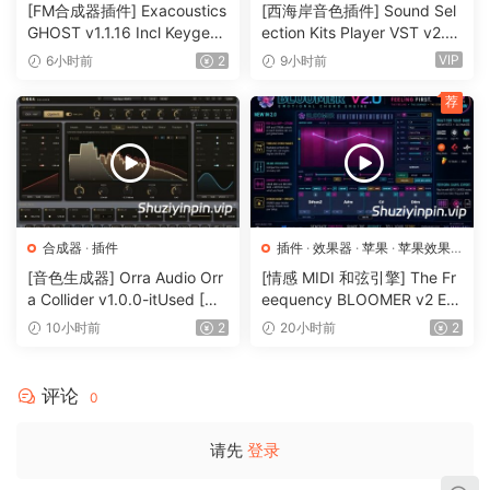
User-Friendly Interface: Enjoy a straightforward single-
[FM合成器插件] Exacoustics
[西海岸音色插件] Sound Sel
screen GUI that makes dialing in your ideal fuzz tone
GHOST v1.1.16 Incl Keygen-
ection Kits Player VST v2.0.
R2R [WiN]（12.1MB）
0 bundle-V.R [WiN]（3.26G
intuitive and effortless.
VIP
6小时前
2
9小时前
B）
Available as an Amplifikation 360 Module*: Seamlessly
荐
integrate Efektor Echolyte into your Amplifikation 360
setup for a comprehensive guitar processing solution.
from nfo:
(64-bit: VST2, VST3, AAX)
合成器
·
插件
插件
·
效果器
·
苹果
·
苹果效果
器
[音色生成器] Orra Audio Orr
[情感 MIDI 和弦引擎] The Fr
Install & replace with patched.
a Collider v1.0.0-itUsed [Wi
eequency BLOOMER v2 Em
N]（5.12MB）
otional Chord Engine [WiN,
10小时前
2
20小时前
2
MacOSX]（26.99MB）
home page
评论
0
https://www.kuassa.com/products/efektor-echolyte-delay/
请先
登录