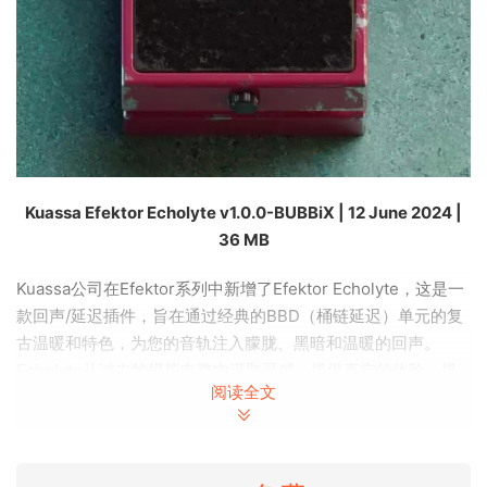
Kuassa Efektor Echolyte v1.0.0-BUBBiX | 12 June 2024 |
36 MB
Kuassa公司在Efektor系列中新增了Efektor Echolyte，这是一
款回声/延迟插件，旨在通过经典的BBD（桶链延迟）单元的复
古温暖和特色，为您的音轨注入朦胧、黑暗和温暖的回声。
Echolyte从过去的模拟电路中汲取灵感，提供真实的体验，提
阅读全文
升您的音色至丰富和有机回声至高无上的境界。
Kuassa Efektor Echolyte捕捉了三款最受欢迎的模拟延迟踏板
的精髓，提供独特且流畅、音乐性的回声。从微妙的、空灵的