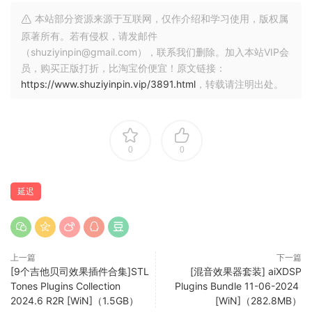
来自nfo的信息：
本站部分资源来源于互联网，仅作介绍和学习使用，版权属
原著所有。若有侵权，请发邮件
– （64位：VST2、VST3、AAX）
（shuziyinpin@gmail.com），联系我们删除。加入本站VIP会
员，购买正版打折，比淘宝价便宜！原文链接：
安装并用补丁替换。
https://www.shuziyinpin.vip/3891.html
，转载请注明出处。
Adding more into the Efektor series, Kuassa brings you
Efektor Echolyte, an echo/delay plugin developed to infuse
your tracks with the vintage warmth and character of
0
0
classic BBD (bucket brigade delay) units, known for its
hazy, dark, and warm repeats. Drawing inspiration from the
延迟
analog circuits of yesteryears, Echolyte delivers an
authentic experience, raising your tone to a realm where
rich and organic echoes reign supreme.
Kuassa Efektor Echolyte captures the essence from three
上一篇
下一篇
most sought analog delay pedals, offering a distinct tone
[9个吉他贝司效果插件合集]STL
[混音效果器套装] aiXDSP
with smooth, musical repeats. From subtle, ethereal
Tones Plugins Collection
Plugins Bundle 11-06-2024
2024.6 R2R [WiN]（1.5GB）
[WiN]（282.8MB）
ambience to lush, cascading repeats, Kuassa Efektor