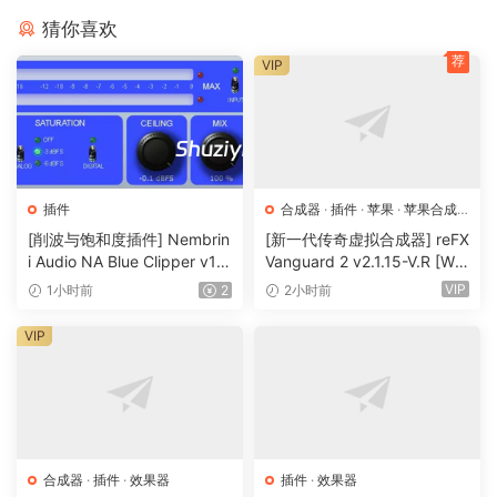
猜你喜欢
荐
VIP
插件
合成器
·
插件
·
苹果
·
苹果合成
器
[削波与饱和度插件] Nembrin
[新一代传奇虚拟合成器] reFX
i Audio NA Blue Clipper v1.
Vanguard 2 v2.1.15-V.R [Wi
0.1 Incl Keygen-R2R [WiN]
N, MacOSX]（184MB+240
VIP
1小时前
2
2小时前
（11.2MB）
MB）
VIP
合成器
·
插件
·
效果器
插件
·
效果器