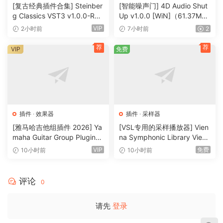
[复古经典插件合集] Steinber
[智能噪声门] 4D Audio Shut
g Classics VST3 v1.0.0-R2R
Up v1.0.0 [WiN]（61.37M
[WiN]（27.9MB）
B）
VIP
2小时前
7小时前
2
荐
荐
VIP
免费
插件
·
效果器
插件
·
采样器
[雅马哈吉他组插件 2026] Ya
[VSL专用的采样播放器] Vien
maha Guitar Group Plugins
na Symphonic Library Vienn
2026 Incl Keygen-R2R [Wi
a Synchron Player v1.3.302
VIP
免费
10小时前
10小时前
N]（1.2GB）
2-ItUsеd [WiN]（141MB）
评论
0
请先
登录