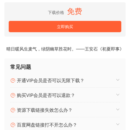
simply say, don’t worry about that and just use it on your
免费
vocal or instrument track.
下载价格
Flick through the various presets and find out that plugins
don’t have to be full of features and functions to give you a
立即购买
great FX sound to use in your tracks.
CRACKED : To bypass hardcoded SHA1 serial hash
verification which cannot be reverse calculated.
晴日暖风生麦气，绿阴幽草胜花时。——王安石《初夏即事》
C&R KeyGen is true one. It works nicely for legit users too!
常见问题
开通VIP会员是否可以无限下载？
购买VIP会员是否可以退款？
资源下载链接失效怎么办？
百度网盘链接打不开怎么办？