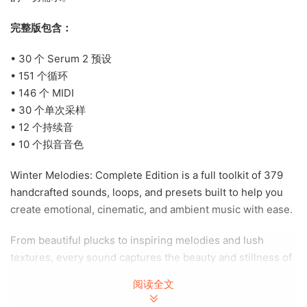
完整版包含：
• 30 个 Serum 2 预设
• 151 个循环
• 146 个 MIDI
• 30 个单次采样
• 12 个持续音
• 10 个拟音音色
Winter Melodies: Complete Edition is a full toolkit of 379
handcrafted sounds, loops, and presets built to help you
create emotional, cinematic, and ambient music with ease.
From beautiful plucks to inspiring melodies and lush
textures, every sound captures the beauty and stillness of
winter. Whether you’re scoring a film, crafting chillout
阅读全文
atmospheres, or producing ambient electronic music, this