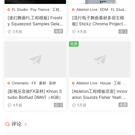
FL Studio
·
Psy Trance
·
工程
·
Ableton Live
·
EDM
·
FL Studio
素材
·
采样
·
Logic Pro
·
Pop
·
工程
·
素材
·
[迷幻舞曲FL工程模板] Freshl
[流行电子舞曲素材多宿主模
采样
y Squeezed Samples Gelar
板] Stickz Chroma Project Fi
di Template Essentials Vol.1
le Expansion（2.53GB）
免费
3天前
4天前
2
（54.7MB）
免费
Cinematic
·
FX
·
素材
·
采样
Ableton Live
·
House
·
工程
·
素
材
·
采样
[影视乐音效FX采样] Khron S
[Ableton工程模板浩室] Innov
tudio Biofluid [WAV]（4GB）
ation Sounds Fisher Yeah T
he Girls (Rmv Remake)（13
免费
4天前
2
5天前
5.25MB）
评论
0