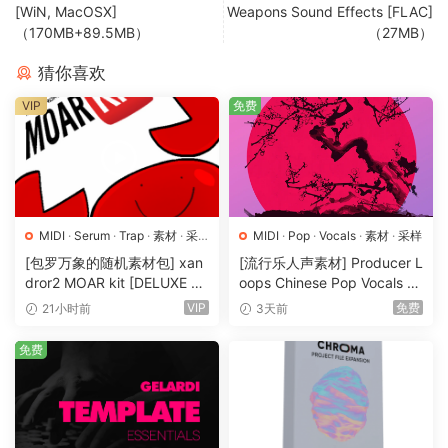
[WiN, MacOSX]
Weapons Sound Effects [FLAC]
（170MB+89.5MB）
（27MB）
猜你喜欢
VIP
免费
MIDI
·
Serum
·
Trap
·
素材
·
采
MIDI
·
Pop
·
Vocals
·
素材
·
采样
样
·
预置
[包罗万象的随机素材包] xan
[流行乐人声素材] Producer L
dror2 MOAR kit [DELUXE VE
oops Chinese Pop Vocals Vo
RSION] [WAV, MiDi]（3.1G
l.1 [WAV, MiDi, REX]（3.21G
VIP
免费
21小时前
3天前
B）
B）
免费