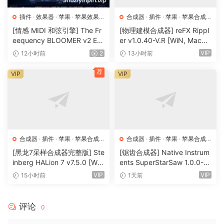
插件
·
效果器
·
苹果
·
苹果效果
合成器
·
插件
·
苹果
·
苹果合成
器
器
[情感 MIDI 和弦引擎] The Fr
[物理建模合成器] reFX Rippl
eequency BLOOMER v2 Em
er v1.0.40-V.R [WiN, MacO
otional Chord Engine [WiN,
SX]（55MB）
VIP
12小时前
2
13小时前
MacOSX]（26.99MB）
荐
VIP
VIP
合成器
·
插件
·
苹果
·
苹果合成
合成器
·
插件
·
苹果
·
苹果合成
器
器
[黑龙7采样合成器完整版] Ste
[锯齿合成器] Native Instrum
inberg HALion 7 v7.5.0 [Wi
ents SuperStarSaw 1.0.0-H
N, MacOSX]（673.3MB+92
CiSO [MacOSX]（182.43M
VIP
VIP
15小时前
1天前
0 MB+1.6GB+33.2GB）
B）
评论
0