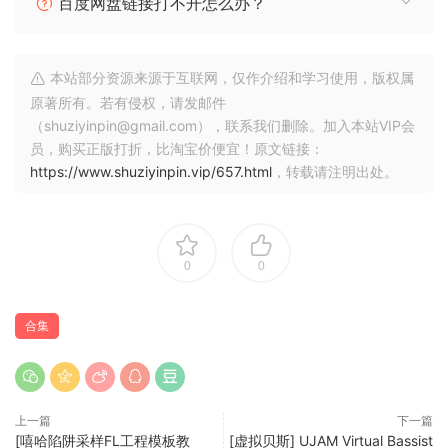
百度网盘链接打不开怎么办？
Bite 1.3.3
Choral 1.3.3
Dirt 1.3.3
本站部分资源来源于互联网，仅作介绍和学习使用，版权属
Flair 1.3.3
原著所有。若有侵权，请发邮件
Freak 1.3.3
（shuziyinpin@gmail.com），联系我们删除。加入本站VIP会
Phasis 1.3.3
员，购买正版打折，比淘宝价便宜！原文链接：
Raum 1.3.3
https://www.shuziyinpin.vip/657.html
，转载请注明出处。
Replika 1.6.3
Supercharger 1.4.7
Supercharger GT 1.4.7
Transient Master FX 1.4.7
0
0
System Requirements
合集
Windows 10 or 11 (64-bit, latest Service Pack)
🏠 HomePage
上一篇
下一篇
[嘻哈陷阱采样FL工程模板教
[虚拟贝斯] UJAM Virtual Bassist