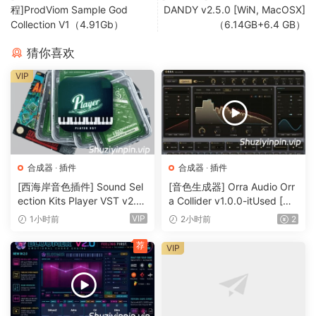
程]ProdViom Sample God
DANDY v2.5.0 [WiN, MacOSX]
Collection V1（4.91Gb）
（6.14GB+6.4 GB）
猜你喜欢
VIP
合成器
·
插件
合成器
·
插件
[西海岸音色插件] Sound Sel
[音色生成器] Orra Audio Orr
ection Kits Player VST v2.0.
a Collider v1.0.0-itUsed [Wi
0 bundle-V.R [WiN]（3.26G
N]（5.12MB）
VIP
1小时前
2小时前
2
B）
荐
VIP